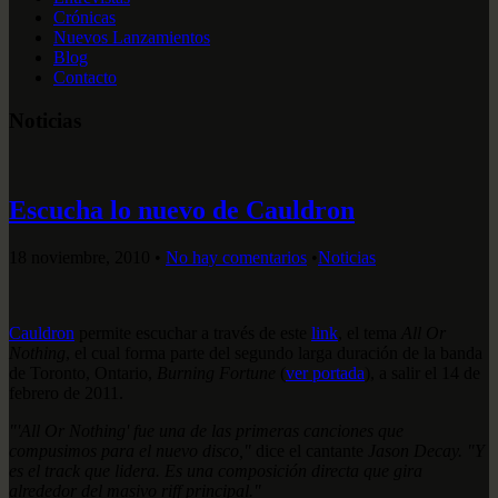
Crónicas
Nuevos Lanzamientos
Blog
Contacto
Noticias
Escucha lo nuevo de Cauldron
18 noviembre, 2010
•
No hay comentarios
•
Noticias
Cauldron
permite escuchar a través de este
link
, el tema
All Or
Nothing
, el cual forma parte del segundo larga duración de la banda
de Toronto, Ontario,
Burning Fortune
(
ver portada
), a salir el 14 de
febrero de 2011.
"'All Or Nothing' fue una de las primeras canciones que
compusimos para el nuevo disco,"
dice el cantante
Jason Decay. "Y
es el track que lidera. Es una composición directa que gira
alrededor del masivo riff principal."