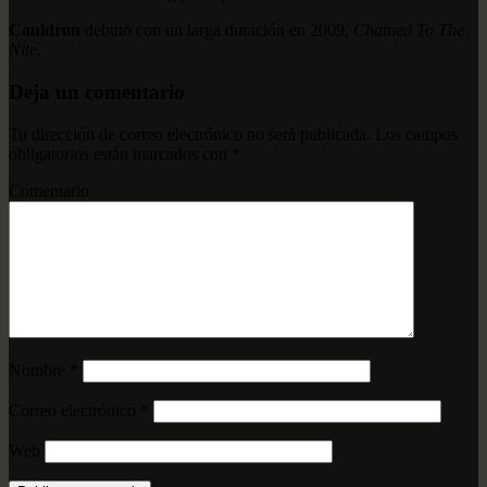
Cauldron
debutó con un larga duración en 2009,
Chained To The
Nite
.
Deja un comentario
Tu dirección de correo electrónico no será publicada.
Los campos
obligatorios están marcados con
*
Comentario
Nombre
*
Correo electrónico
*
Web