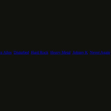
ez Años
,
Disturbed
,
Hard Rock
,
Heavy Metal
,
Johnny K
,
Never Again