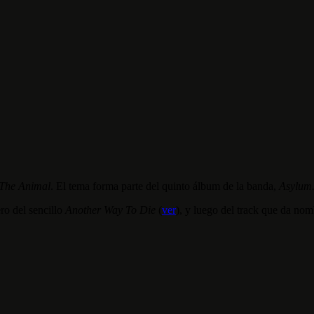
The Animal
. El tema forma parte del quinto álbum de la banda,
Asylum
ro del sencillo
Another Way To Die
(
ver
), y luego del track que da nomb