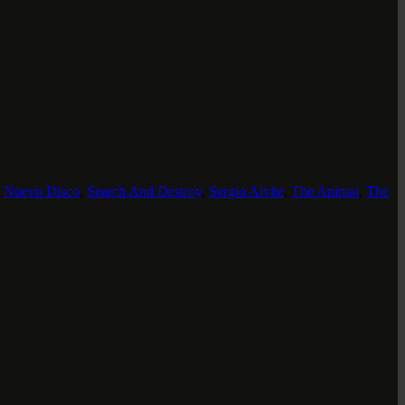
,
Nuevo Disco
,
Search And Destroy
,
Sergio Alvite
,
The Animal
,
The