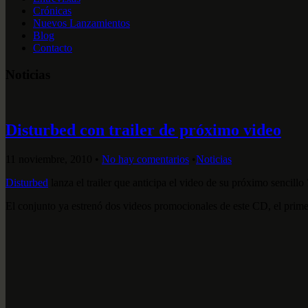
Crónicas
Nuevos Lanzamientos
Blog
Contacto
Noticias
Disturbed con trailer de próximo video
11 noviembre, 2010
•
No hay comentarios
•
Noticias
Disturbed
lanza el trailer que anticipa el video de su próximo sencillo
El conjunto ya estrenó dos videos promocionales de este CD, el prime