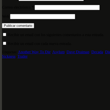
Correo electrónico
*
Web
Recibir un email con los siguientes comentarios a esta entrada.
Recibir un email con cada nueva entrada.
Etiquetas:
Another Way To Die
,
Asylum
,
Dave Draiman
,
Decada
,
Di
Sickness
,
Trailer