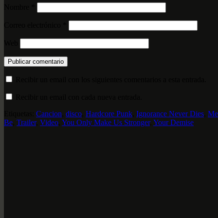
Nombre
*
Correo electrónico
*
Web
Recibir un email con los siguientes comentarios a esta entrada.
Recibir un email con cada nueva entrada.
Etiquetas:
Cancion
,
disco
,
Hardcore Punk
,
Ignorance Never Dies
,
Met
Be
,
Trailer
,
Video
,
You Only Make Us Stronger
,
Your Demise