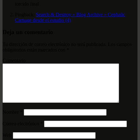
torcido final
Pingback:
Search & Destroy » Blog Archive » Cephalic
Carnage desde el estudio (4)
Deja un comentario
Tu dirección de correo electrónico no será publicada.
Los campos
obligatorios están marcados con
*
Comentario
Nombre
*
Correo electrónico
*
Web