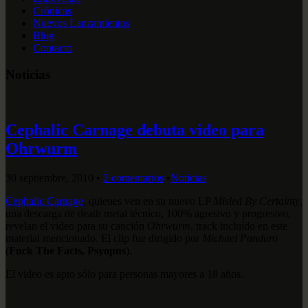
Crónicas
Nuevos Lanzamientos
Blog
Contacto
Noticias
Cephalic Carnage debuta video para
Ohrwurm
30 septiembre, 2010
•
2 comentarios
•
Noticias
Cephalic Carnage
, quienes ven en su nuevo LP
Misled By Certainty
,
una descarga de death metal técnico, 100% agresivo y progresivo,
revelan el video para su canción
Ohrwurm
, track incluído en este
material mencionado. El clip fue dirigido por
Michael Panduro
(
Fuck The Facts, Psyopus
).
El video es apto sólo para personas mayores a 18 años.