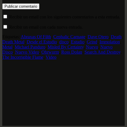
Recibir un email con los siguientes comentarios a esta entrada.
Recibir un email con cada nueva entrada.
Etiquetas:
Abraxas Of Filth
,
Cephalic Carnage
,
Dave Otero
,
Death
,
Death Metal
,
Desde el Estudio
,
disco
,
Estudio
,
Grind
,
Immolation
,
Metal
,
Michael Panduro
,
Misled By Certainty
,
Nuevo
,
Nuevo
Disco
,
Nuevo Video
,
Ohrwurm
,
Ross Dolan
,
Search And Destroy
,
The Incorrigible Flame
,
Video