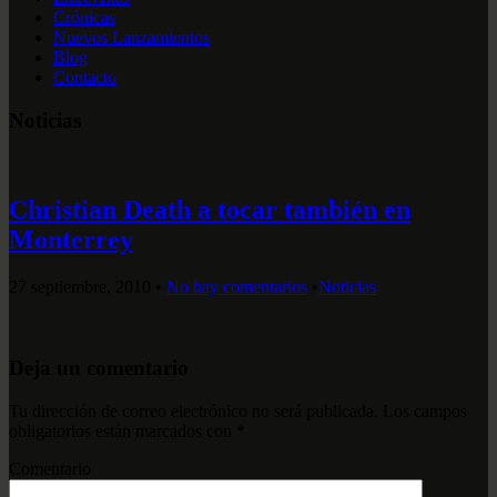
Crónicas
Nuevos Lanzamientos
Blog
Contacto
Noticias
Christian Death a tocar también en
Monterrey
27 septiembre, 2010
•
No hay comentarios
•
Noticias
Deja un comentario
Tu dirección de correo electrónico no será publicada.
Los campos
obligatorios están marcados con
*
Comentario