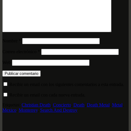
Nombre
*
Correo electrónico
*
Web
Recibir un email con los siguientes comentarios a esta entrada.
Recibir un email con cada nueva entrada.
Etiquetas:
Christian Death
,
Concierto
,
Death
,
Death Metal
,
Metal
,
Mexico
,
Monterrey
,
Search And Destroy