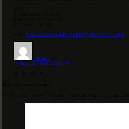
$900
VIAJE IDA Y VUELTA
ENTRADA AL EVENTO
PLAYERA GRATIS
INFO
SOOTSAYER.SIMULACRUM@HOTMAIL.COM
eduardo
dice:
19 diciembre, 2011 a las 02:03
no abra 2012 ??
Deja un comentario
Tu dirección de correo electrónico no será publicada.
Los campos obli