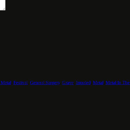
 Metal
,
Festival
,
General Surgery
,
Grave
,
Impaled
,
Metal
,
Metal In The