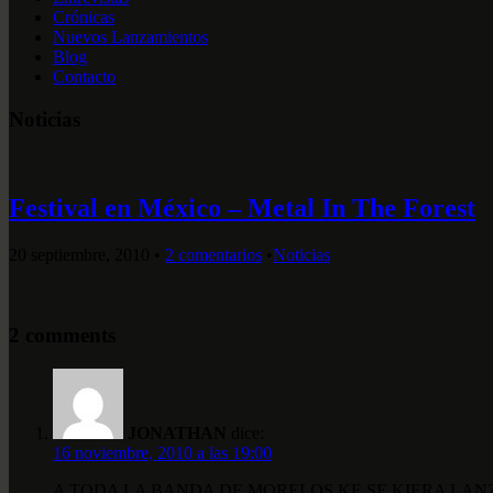
Crónicas
Nuevos Lanzamientos
Blog
Contacto
Noticias
Festival en México – Metal In The Forest
20 septiembre, 2010
•
2 comentarios
•
Noticias
2 comments
JONATHAN
dice:
16 noviembre, 2010 a las 19:00
A TODA LA BANDA DE MORELOS KE SE KIERA LANZ