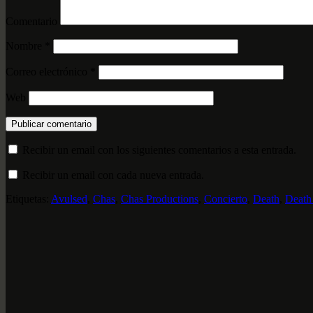
Comentario
Nombre
*
Correo electrónico
*
Web
Recibir un email con los siguientes comentarios a esta entrada.
Recibir un email con cada nueva entrada.
Etiquetas:
Avulsed
,
Chas
,
Chas Productions
,
Concierto
,
Death
,
Death