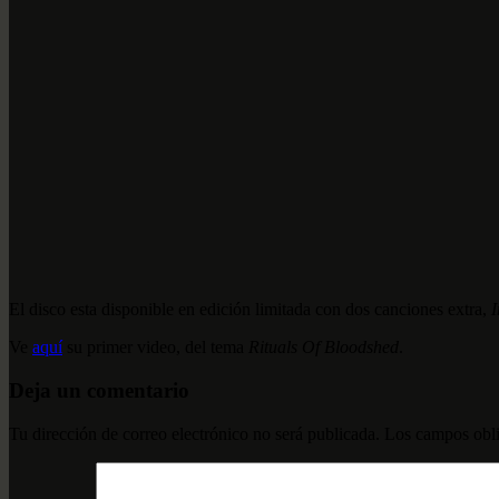
El disco esta disponible en edición limitada con dos canciones extra,
Ve
aquí
su primer video, del tema
Rituals Of Bloodshed
.
Deja un comentario
Tu dirección de correo electrónico no será publicada.
Los campos obli