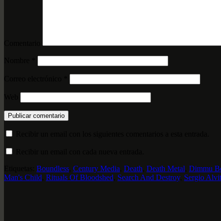
Comentario
Nombre
*
Correo electrónico
*
Web
Recibir un email con los siguientes comentarios a esta entrada.
Recibir un email con cada nueva entrada.
Etiquetas:
Boundless
,
Century Media
,
Death
,
Death Metal
,
Dimmu Bo
Man's Child
,
Rituals Of Bloodshed
,
Search And Destroy
,
Sergio Alvi