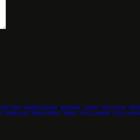
rgir
,
Hard
,
Insidious Disease
,
Insomniac
,
Leprosy
,
Marc Grewe
,
Morg
te
,
Shadowcast
,
Shane Embury
,
Silenoz
,
Tony Laureano
,
Tony Lauren