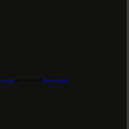
especial
que censura la
brutal portada
.