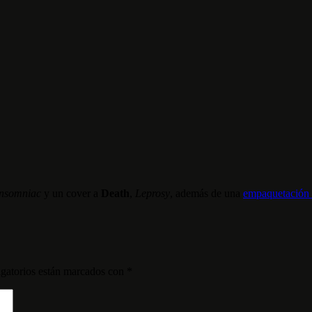
Insomniac
y un cover a
Death
,
Leprosy
, además de una
empaquetación 
gatorios están marcados con
*