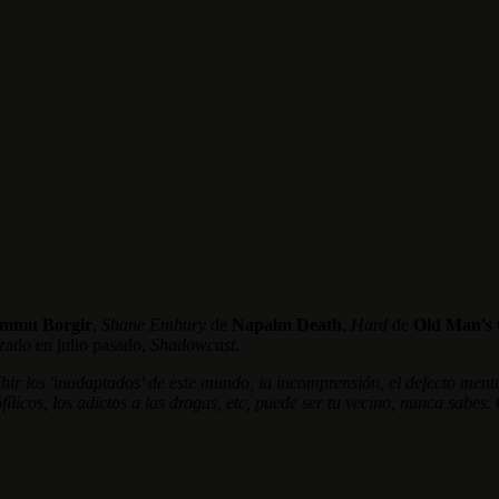
mmu Borgir
,
Shane Embury
de
Napalm Death
,
Hard
de
Old Man's 
nzado en julio pasado,
Shadowcast
.
ribir los 'inadaptados' de este mundo, la incomprensión, el defecto men
ofílicos, los adictos a las drogas, etc, puede ser tu vecino, nunca sabes.