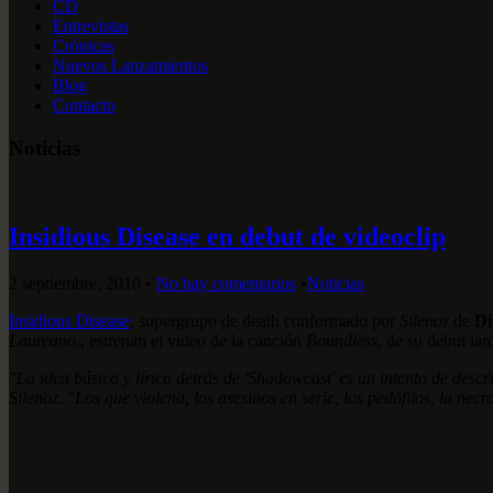
CD
Entrevistas
Crónicas
Nuevos Lanzamientos
Blog
Contacto
Noticias
Insidious Disease en debut de videoclip
2 septiembre, 2010
•
No hay comentarios
•
Noticias
Insidious Disease
, supergrupo de death conformado por
Silenoz
de
Di
Laureano.
, estrenan el video de la canción
Boundless
, de su debut la
"La idea básica y lírica detrás de 'Shadowcast' es un intento de desc
Silenoz. "Los que violena, los asesinos en serie, los pedófilos, la necr