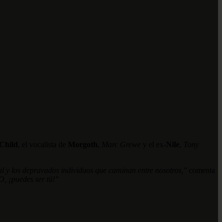
Child
, el vocalista de
Morgoth
,
Marc Grewe
y el ex-
Nile
,
Tony
tal y los depravados individuos que caminan entre nosotros,"
comenta
 O, ¡puedes ser tú!"