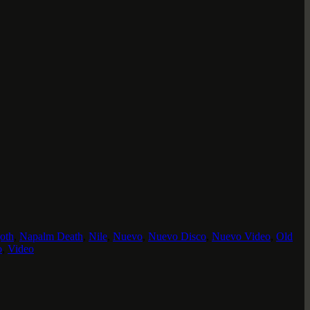
oth
,
Napalm Death
,
Nile
,
Nuevo
,
Nuevo Disco
,
Nuevo Video
,
Old
o
,
Video