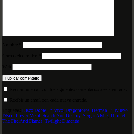
Nombre
*
Correo electrónico
*
Web
Recibir un email con los siguientes comentarios a esta entrada.
Recibir un email con cada nueva entrada.
Etiquetas:
Disco Doble En Vivo
,
Dragonforce
,
Herman Li
,
Nuevo
Disco
,
Power Metal
,
Search And Destroy
,
Sergio Alvite
,
Through
The Fire And Flames
,
Twilight Dimentia