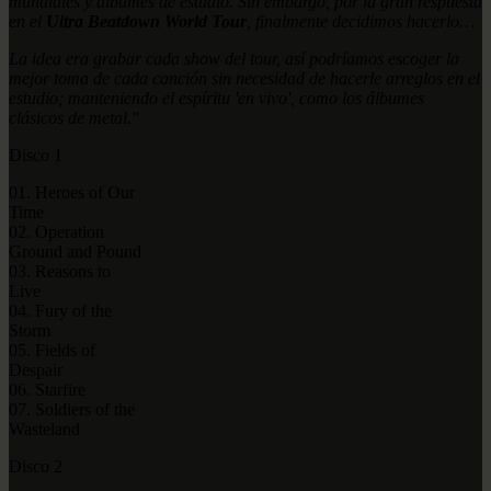
mundiales y álbumes de estudio. Sin embargo, por la gran respuesta
en el
Ultra Beatdown World Tour
, finalmente decidimos hacerlo…
La idea era grabar cada show del tour, así podríamos escoger la
mejor toma de cada canción sin necesidad de hacerle arreglos en el
estudio; manteniendo el espíritu 'en vivo', como los álbumes
clásicos de metal."
Disco 1
01. Heroes of Our
Time
02. Operation
Ground and Pound
03. Reasons to
Live
04. Fury of the
Storm
05. Fields of
Despair
06. Starfire
07. Soldiers of the
Wasteland
Disco 2