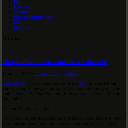
CD
Entrevistas
Crónicas
Nuevos Lanzamientos
Blog
Contacto
Noticias
Dragonforce con canción en directo
18 agosto, 2010
•
2 comentarios
•
Noticias
Dragonforce
deja escuchar a través de este
link
, el tema
Through
The Fire And Flames
, del próximo LP en vivo de esta agrupación
multinacional,
Twilight Dimentia
. El disco sale a la venta el 13 de
septiembre.
Herman Li
, guitarra, comenta:
"Por años, los fans nos pedían que grabaramos un álbum en vivo,
pero honestamente, nunca tuvimos el tiempo por nuestras giras