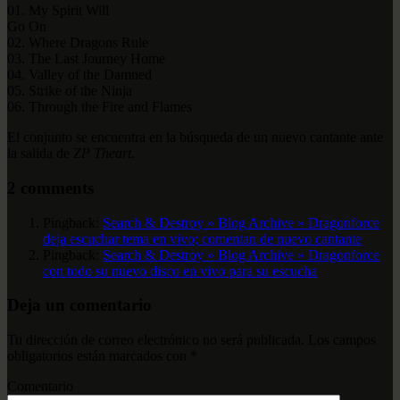
01. My Spirit Will
Go On
02. Where Dragons Rule
03. The Last Journey Home
04. Valley of the Damned
05. Strike of the Ninja
06. Through the Fire and Flames
El conjunto se encuentra en la búsqueda de un nuevo cantante ante
la salida de
ZP Theart
.
2 comments
Pingback:
Search & Destroy » Blog Archive » Dragonforce
deja escuchar tema en vivo; comentan de nuevo cantante
Pingback:
Search & Destroy » Blog Archive » Dragonforce
con todo su nuevo disco en vivo para su escucha
Deja un comentario
Tu dirección de correo electrónico no será publicada.
Los campos
obligatorios están marcados con
*
Comentario