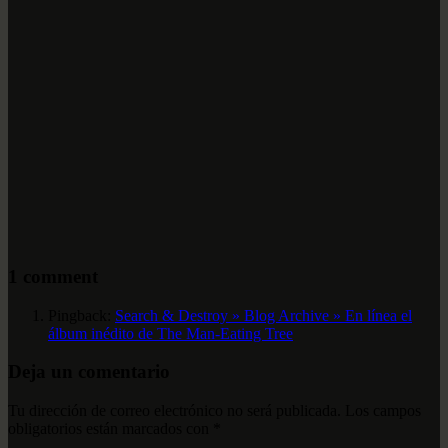
1 comment
Pingback:
Search & Destroy » Blog Archive » En línea el
álbum inédito de The Man-Eating Tree
Deja un comentario
Tu dirección de correo electrónico no será publicada.
Los campos
obligatorios están marcados con
*