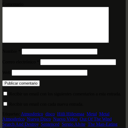
Comentario
Nombre
*
Correo electrónico
*
Web
Recibir un email con los siguientes comentarios a esta entrada.
Recibir un email con cada nueva entrada.
Etiquetas:
Atmosferico
,
disco
,
Hiili Hiilesmaa
,
Metal
,
Metal
Atmosferico
,
Nuevo Disco
,
Nuevo Video
,
Out Of The Wind
,
Search And Destroy
,
Sentenced
,
Sergio Alvite
,
The Man-Eating