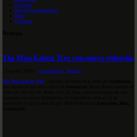
Crónicas
Nuevos Lanzamientos
Blog
Contacto
Noticias
The Man-Eating Tree con nuevo videoclip
13 agosto, 2010
•
1 comentario
•
Noticias
The Man-Eating Tree
, conjunto de metal en la línea de
Anathema
,
que cuenta en sus filas con el ex-
Sentenced
,
Vessa Ranta
, estrena el
video de
Out Of The Wind
, del CD,
Vine
, primera entrega de este
conjunto con raíces finlandesas. El material se edita el 22 de
septiembre y fue producido por
Hiili Hiilesmaa
(
Amorphis, Him,
Sentenced
).