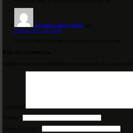
Fidnnig this post. It’s just a big piece of luck for me.
accredited online college
dice:
20 abril, 2015 a las 20:09
There is a critical shortage of informative articles like this.
Deja un comentario
Tu dirección de correo electrónico no será publicada.
Los campos obli
Comentario
Nombre
*
Correo electrónico
*