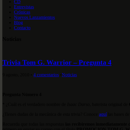
CD
Entrevistas
Crónicas
Nuevos Lanzamientos
Blog
Contacto
Noticias
Trivia Tom G. Warrior – Pregunta 4
9 agosto, 2010
•
4 comentarios
•
Noticias
Pregunta Número 4
* ¿Cuál es el verdadero nombre de
Isaac Darso
, baterista original de
¿Tienes dudas de la mecánica de esta trivia? Conoce
aquí
las bases de
Recuerda que todas las respuestas
las recibiremos inmediatamente d
primero en enviar su correo con el título
PROMOCION TOM G. 