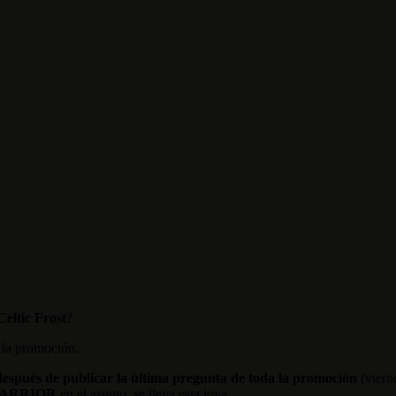
Celtic Frost
?
 la promoción.
espués de publicar la última pregunta
de toda la promoción
(viern
WARRIOR
en el asunto, se lleva esta joya.