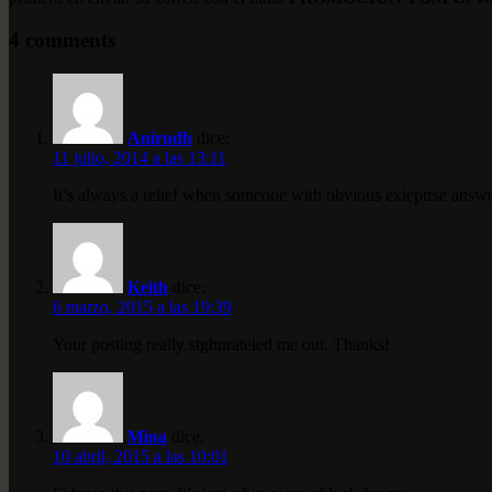
4 comments
Anirudh
dice:
11 julio, 2014 a las 13:11
It’s always a relief when someone with obvious exieptrse answ
Keith
dice:
6 marzo, 2015 a las 19:39
Your posting really stghnrateied me out. Thanks!
Mina
dice:
10 abril, 2015 a las 10:01