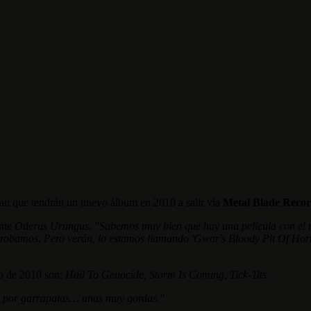
man que tendrán un nuevo álbum en 2010 a salir vía
Metal Blade Reco
ante
Oderus Urungus
.
"Sabemos muy bien que hay una película con el m
os robamos. Pero verán, lo estamos llamando 'Gwar's Bloody Pit Of Horr
ño de 2010 son:
Hail To Genocide, Storm Is Coming, Tick-Tits
.
os por garrapatas… unas muy gordas."