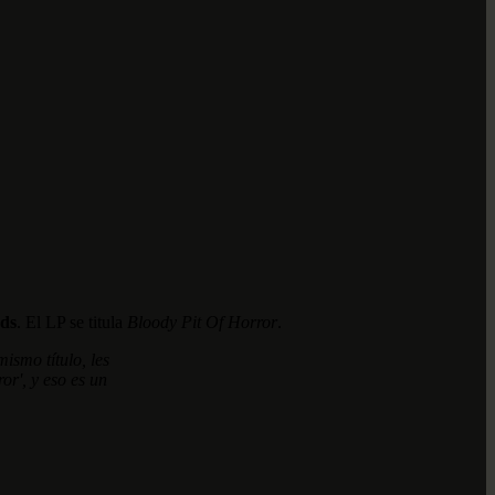
rds
. El LP se titula
Bloody Pit Of Horror
.
ismo título, les
or', y eso es un