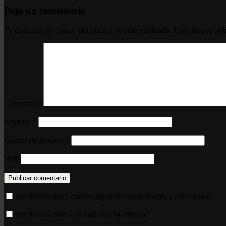
Deja un comentario
Tu dirección de correo electrónico no será publicada.
Los campos obli
Comentario
Nombre
*
Correo electrónico
*
Web
Recibir un email con los siguientes comentarios a esta entrada.
Recibir un email con cada nueva entrada.