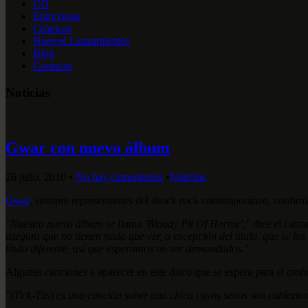
CD
Entrevistas
Crónicas
Nuevos Lanzamientos
Blog
Contacto
Noticias
Gwar con nuevo álbum
26 julio, 2010
•
No hay comentarios
•
Noticias
Gwar
, siempre representantes del shock rock contemporáneo, confir
"Nuestro nuevo álbum se llama 'Bloody Pit Of Horror',"
dice el cant
aseguro que no tienen nada que ver, a excepción del título, que se l
título diferente, así que esperamos no ser demandados."
Algunas canciones a aparecer en este disco que se espera para el oto
"
(
Tick-Tits
)
es una canción sobre una chica cuyos senos son cubiert