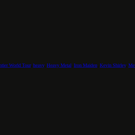
ntier World Tour
,
heavy
,
Heavy Metal
,
Iron Maiden
,
Kevin Shirley
,
Met