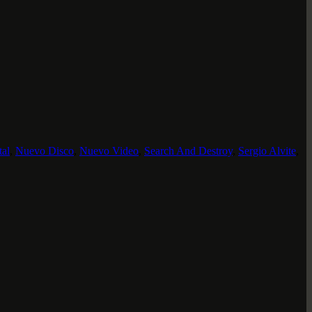
al
,
Nuevo Disco
,
Nuevo Video
,
Search And Destroy
,
Sergio Alvite
,