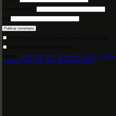
Correo electrónico
*
Web
Recibir un email con los siguientes comentarios a esta entrada.
Recibir un email con cada nueva entrada.
Etiquetas:
Compass Point Studio
,
Dave Murray
,
El Dorado
,
Final Fro
The Final Frontier
,
Video
,
When The Wild Wind Blows