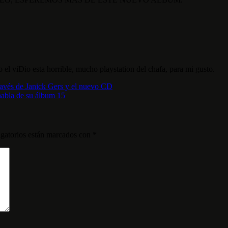
l viDio esta horrible, mucho playstation del chafa, para mi gusto.
ravés de Janick Gers y el nuevo CD
habla de su álbum 15
gatorios están marcados con
*