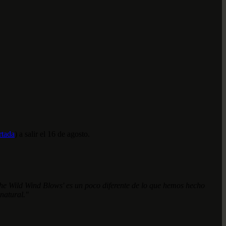
rtada
) a salir el 16 de agosto.
The Wild Wind Blows' es un poco diferente de lo que hemos hecho
natural."