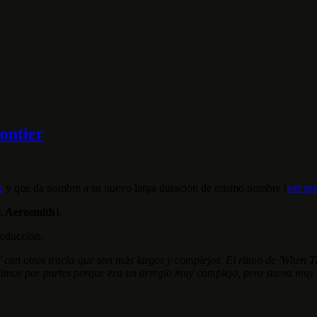
ontier
n
y que da nombre a su nuevo larga duración de mismo nombre (
ver po
, Aerosmith
).
roducción.
' con otros tracks que son más largos y complejos. El ritmo de 'When 
imos por partes porque era un arreglo muy complejo, pero suena muy 