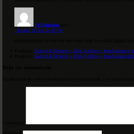
El Manchas
dice:
14 julio, 2010 a las 15:56
mmmmmmmm la rola esta más mejor que la pasada jajajaja pero e
Pingback:
Search & Destroy » Blog Archive » Iron Maiden a t
Pingback:
Search & Destroy » Blog Archive » Iron Maiden al 
Deja un comentario
Tu dirección de correo electrónico no será publicada.
Los campos obli
Comentario
Nombre
*