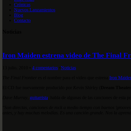
Crónicas
Nuevos Lanzamientos
Blog
Contacto
Noticias
Iron Maiden estrena video de The Final Fr
13 julio, 2010
•
4 comentarios
•
Noticias
The Final Frontier
es el nombre para el video que estrena
Iron Maide
El CD fue nuevamente producido por
Kevin Shirley
(
Dream Theater
Dave Murray
,
guitarrista
, habla de algunas de las canciones de esta p
"Son directas, canciones de rock a medio tiempo con buenos 'grooves
antes, y hay muchas melodías. Es una canción grande. Nos la aprend