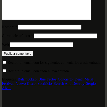
Nombre
*
Correo electrónico
*
Web
Recibir un email con los siguientes comentarios a esta entrada.
Recibir un email con cada nueva entrada.
Etiquetas:
Balam Akab
,
Blue Factor
,
Concierto
,
Death Metal
,
Festival
,
Nuevo Disco
,
Sacrificio
,
Search And Destroy
,
Sergio
Alvite