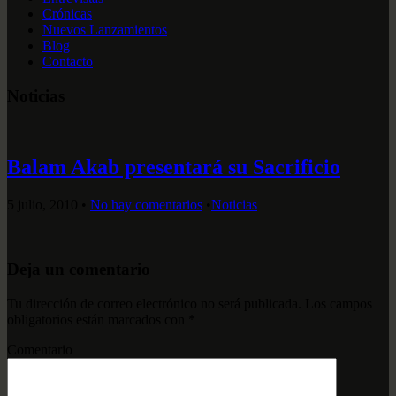
Crónicas
Nuevos Lanzamientos
Blog
Contacto
Noticias
Balam Akab presentará su Sacrificio
5 julio, 2010
•
No hay comentarios
•
Noticias
Deja un comentario
Tu dirección de correo electrónico no será publicada.
Los campos
obligatorios están marcados con
*
Comentario