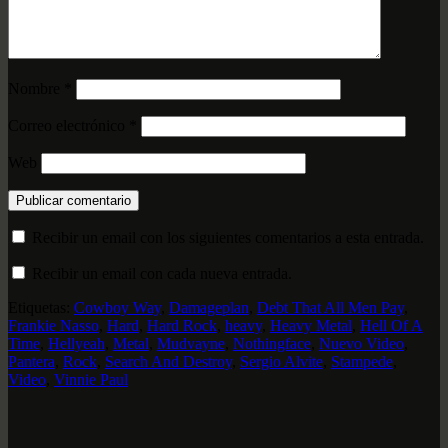
Nombre
*
Correo electrónico
*
Web
Recibir un email con los siguientes comentarios a esta entrada.
Recibir un email con cada nueva entrada.
Etiquetas:
Cowboy Way
,
Damageplan
,
Debt That All Men Pay
,
Frankie Nasso
,
Hard
,
Hard Rock
,
heavy
,
Heavy Metal
,
Hell Of A
Time
,
Hellyeah
,
Metal
,
Mudvayne
,
Nothingface
,
Nuevo Video
,
Pantera
,
Rock
,
Search And Destroy
,
Sergio Alvite
,
Stampede
,
Video
,
Vinnie Paul