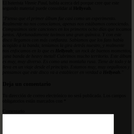
El baterista
Vinnie Paul
, habla acerca del porque cree que este
segundo material puede consolidar al
Hellyeah
.
"Pienso que el primer álbum fue casi como un experimento.
Realmente no nos conocíamos, apenas nos estábamos conociendo.
Compusimos siete canciones en los primeros ocho días que tocamos
juntos. Afortunadamente tuvimos una gran química. Y con este
disco llegamos con más confianza. Sabíamos que los fans había
acogido a la banda, teníamos la gira detrás nuestro, y realmente
nos enfocamos en lo que es
Hellyeah
; un rock de buenos momentos,
¡una banda de heavy metal! Cubrimos mucho territorio. Este álbum
es muy, muy diverso. Es como una montaña rusa. Tiene de todo y te
lleva en un viaje desde el principio. Estamos muy, muy orgullosos y
pensamos que este disco va a establecer en verdad a
Hellyeah
."
Deja un comentario
Tu dirección de correo electrónico no será publicada.
Los campos
obligatorios están marcados con
*
Comentario