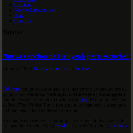
Crónicas
Nuevos Lanzamientos
Blog
Contacto
Noticias
Nueva canción de Hellyeah para escuchar
24 junio, 2010
•
No hay comentarios
•
Noticias
Hellyeah
, conjunto conformado por miembros y ex -integrantes de
grupos como
Pantera, Nothingface, Mudvayne
y
Damageplan
pemriten escuchar un nuevo track en esta
liga
. El nombre del tema
es
Debt That All Men Pay
y forma parte de Stampede, su segundo
CD que llega a los estantes el 13 de julio.
Esta banda con sello de "supergrupo" ha estrenado dos videos de
ese material,
Cowboy Way
(
ver video
) y
Hell Of A Time
(
ver video
).