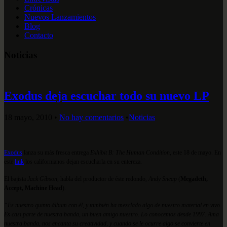
Crónicas
Nuevos Lanzamientos
Blog
Contacto
Noticias
Exodus deja escuchar todo su nuevo LP
18 mayo, 2010
•
No hay comentarios
•
Noticias
Exodus
lanza su más fresca entrega
Exhibit B: The Human Condition
, este 18 de mayo. En
este
link
los californianos dejan escucharla en su entereza.
El bajista
Jack Gibson
, habla del productor de éste redondo,
Andy Sneap
(
Megadeth,
Accept, Machine Head
).
“Es nuestro quinto álbum con él, y también ha mezclado algo de nuestro material en vivo.
Es casi parte de nuestra banda, un buen amigo nuestro. Lo conocemos desde 1997. Ama
nuestra banda, nos encanta su creatividad, y cuando se le ocurre algo se convierte en