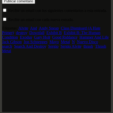
Recibir un email con los siguientes comentarios a esta entrada.
Recibir un email con cada nueva entrada.
Etiquetas:
Alvite
,
And
,
Andy Sneap
,
Class Dismissed (A Hate
Primer)
,
destroy
,
Downfall
,
Exhibit B
,
Exhibit B: The Human
Condition
,
Exodus
,
Gary Holt
,
Good Riddance
,
Hammer And Life
,
Jack Gibson
,
Jon Schneppes
,
Mayo
,
Metal
,
N
,
Nuevo Disco
,
search
,
Search And Destroy
,
Sergio
,
Sergio Alvite
,
thrash
,
Thrash
Metal