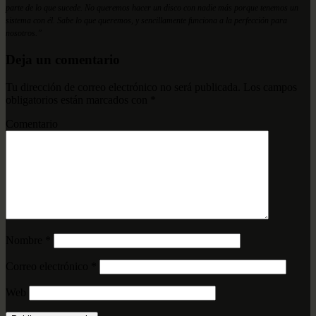
parte de lo que sucede. No queremos hacer un disco con nadie más porque tenemos un
sistema con él. Sabe lo que queremos, y sencillamente funciona a la perfección para
nosotros.”
Deja un comentario
Tu dirección de correo electrónico no será publicada.
Los campos
obligatorios están marcados con
*
Comentario
Nombre
*
Correo electrónico
*
Web