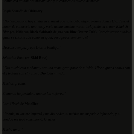
Ronnie era un hombre maravilloso y lo echaremos mucho de menos.”
Ralph Santolla
de
Obituary
:
“No hay persona hoy en día en el metal que no le deba algo a Ronnie James Dio. Tuve el
honor de conocerlo una vez, y verlo actuar muchas veces, incluyendo en el tour
Black &
Blue
(en 1980 con
Black Sabbath
de gira con
Blue Öyster Cult
)
. Parecía tratar a todo a
quien se encontraba como su igual, pero pocos son como él.
Descansa en paz y que Dios te bendiga.”
Sebastian Bach
(ex-
Skid Row
):
“Dio murió esta mañana y era una gran, gran parte de mi vida. Hice algunos shows con
él y trabajé con él y amé a
Dio
toda mi vida.
Muchas gracias.
El mundo ha perdido a uno de los mejores.”
Lars Ulrich
de
Metallica
:
“Ronnie, tu voz me impactó y me dio poder, tu música me inspirió e influenció, y tu
bondad me tocó y me movió. Gracias.
Mucho amor.”