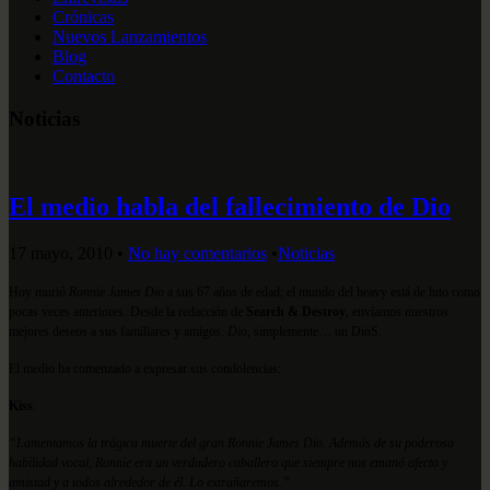
Crónicas
Nuevos Lanzamientos
Blog
Contacto
Noticias
El medio habla del fallecimiento de Dio
17 mayo, 2010
•
No hay comentarios
•
Noticias
Hoy murió
Ronnie James Dio
a sus 67 años de edad; el mundo del heavy está de luto como
pocas veces anteriores. Desde la redacción de
Search & Destroy
, envíamos nuestros
mejores deseos a sus familiares y amigos.
Dio
, simplemente… un DioS.
El medio ha comenzado a expresar sus condolencias:
Kiss
:
“Lamentamos la trágica muerte del gran Ronnie James Dio. Además de su poderosa
habilidad vocal, Ronnie era un verdadero caballero que siempre nos emanó afecto y
amistad y a todos alrededor de él. Lo extrañaremos.”