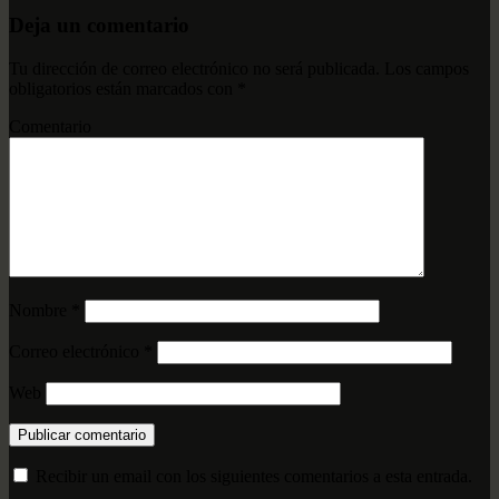
Deja un comentario
Tu dirección de correo electrónico no será publicada.
Los campos
obligatorios están marcados con
*
Comentario
Nombre
*
Correo electrónico
*
Web
Recibir un email con los siguientes comentarios a esta entrada.