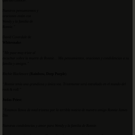
querido conocer.
Nuestros pensamientos y
oraciones están con
Wendy y la familia de
Ronnie.”
David Coverdale
de
Whitesnake
:
“Me puse muy triste al
escuchar sobre la muerte de Ronnie… Mis pensamientos, oraciones y condolencias a su
familia y amigos.”
Ritchie Blackmore
(
Rainbow, Deep Purple
):
“Ronnie tenía una grandiosa y única voz. Tristemente será extrañado en el mundo del
rock & roll.”
Judas Priest
:
“Estamos llenos de total tristeza por la terrible noticia de nuestro amigo Ronnie James
Dio.
Nuestras condolencias y amor para Wendy y la familia de Ronnie.