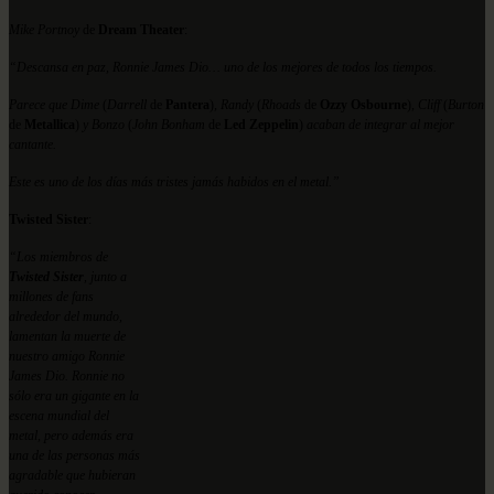
Mike Portnoy
de
Dream Theater
:
“Descansa en paz, Ronnie James Dio… uno de los mejores de todos los tiempos.
Parece que Dime
(
Darrell
de
Pantera
)
, Randy
(
Rhoads
de
Ozzy Osbourne
)
, Cliff
(
Burton
de
Metallica
)
y Bonzo
(
John Bonham
de
Led Zeppelin
)
acaban de integrar al mejor
cantante.
Este es uno de los días más tristes jamás habidos en el metal.”
Twisted Sister
:
“Los miembros de
Twisted Sister
, junto a
millones de fans
alrededor del mundo,
lamentan la muerte de
nuestro amigo Ronnie
James Dio. Ronnie no
sólo era un gigante en la
escena mundial del
metal, pero además era
una de las personas más
agradable que hubieran