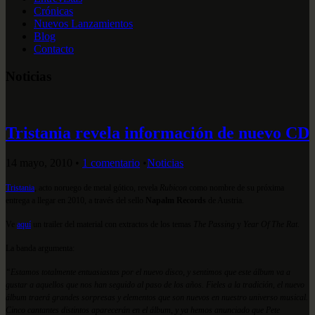
Crónicas
Nuevos Lanzamientos
Blog
Contacto
Noticias
Tristania revela información de nuevo CD
14 mayo, 2010
•
1 comentario
•
Noticias
Tristania
, acto noruego de metal gótico, revela
Rubicon
como nombre de su próxima
entrega a llegar en 2010, a través del sello
Napalm Records
de Austria.
Ve
aquí
un trailer del material con extractos de los temas
The Passing
y
Year Of The Rat
.
La banda argumenta:
“Estamos totalmente entuasiastas por el nuevo disco, y sentimos que este álbum va a
gustar a aquellos que nos han seguido al paso de los años. Fieles a la tradición, el nuevo
álbum traerá grandes sorpresas y elementos que son nuevos en nuestro univers
o musical.
Cinco cantantes distintos aparecerán en el álbum, y ya hemos anunciado que Pete