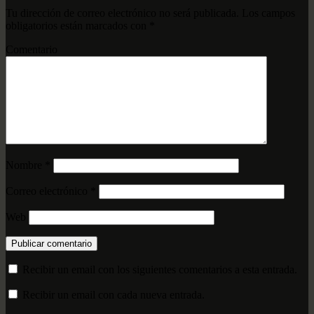
Tu dirección de correo electrónico no será publicada.
Los campos
obligatorios están marcados con
*
Comentario
Nombre
*
Correo electrónico
*
Web
Recibir un email con los siguientes comentarios a esta entrada.
Recibir un email con cada nueva entrada.