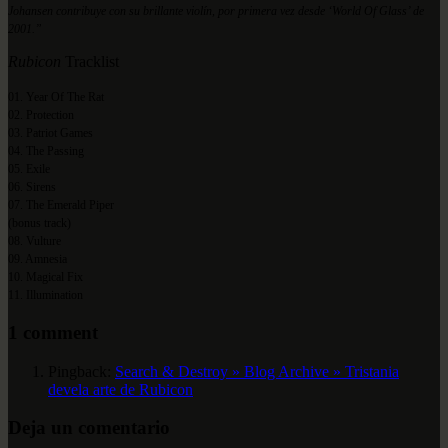
Johansen contribuye con su brillante violín, por primera vez desde ‘World Of Glass’ de
2001.”
Rubicon
Tracklist
01. Year Of The Rat
02. Protection
03. Patriot Ga
mes
04. The Passing
05. Exile
06. Sirens
07. The Emerald Piper
(bonus track)
08. Vulture
09. Amnesia
10. Magical Fix
11. Illumination
1 comment
Pingback:
Search & Destroy » Blog Archive » Tristania
devela arte de Rubicon
Deja un comentario