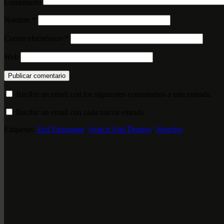
Comentario
Nombre
*
Correo electrónico
*
Web
Recibir un email con los siguientes comentarios a esta entrada.
Recibir un email con cada nueva entrada.
Etiquetas:
Evil Entourage
,
Search And Destroy
,
Wrecker