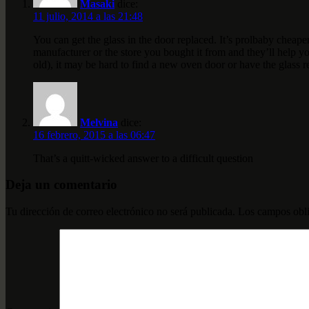
Masaki
dice:
11 julio, 2014 a las 21:48
You can get the glass in the door replaced. It’s prolbaby c
manufacturer or the store you bought it from and they’ll help yo
old), it may be hard to find a new oven door or have the glass 
Melvina
dice:
16 febrero, 2015 a las 06:47
That’s a quitt-wicked answer to a difficult question
Deja un comentario
Tu dirección de correo electrónico no será publicada.
Los campos obli