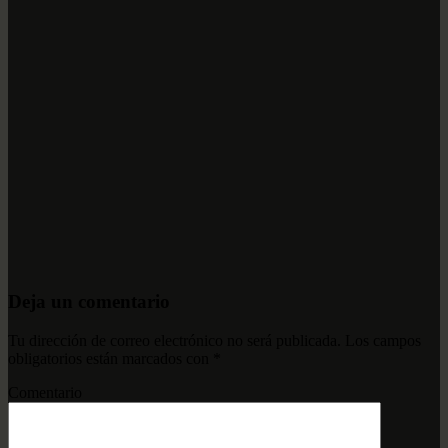
Deja un comentario
Tu dirección de correo electrónico no será publicada.
Los campos
obligatorios están marcados con
*
Comentario