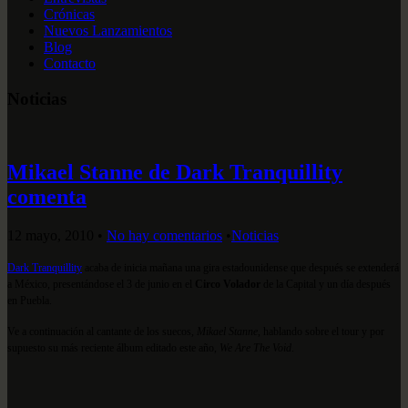
Crónicas
Nuevos Lanzamientos
Blog
Contacto
Noticias
Mikael Stanne de Dark Tranquillity
comenta
12 mayo, 2010
•
No hay comentarios
•
Noticias
Dark Tranquillity
acaba de inicia mañana una gira estadounidense que después se extenderá
a México, presentándose el 3 de junio en el
Circo Volador
de la Capital y un día después
en Puebla.
Ve a continuación al cantante de los suecos,
Mikael Stanne
, hablando sobre el tour y por
supuesto su más reciente álbum editado este año,
We Are The Void
.