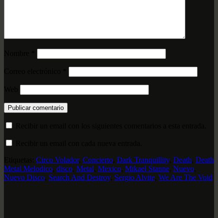
Nombre
*
Correo electrónico
*
Web
Recibir un email con los siguientes comentarios a esta entrada.
Recibir un email con cada nueva entrada.
Etiquetas:
Circo Volador
,
Concierto
,
Dark Tranquillity
,
Death
,
Death
Metal Melodico
,
disco
,
Metal
,
Mexico
,
Mikael Stanne
,
Nuevo
,
Nuevo Disco
,
Search And Destroy
,
Sergio Alvite
,
We Are The Void