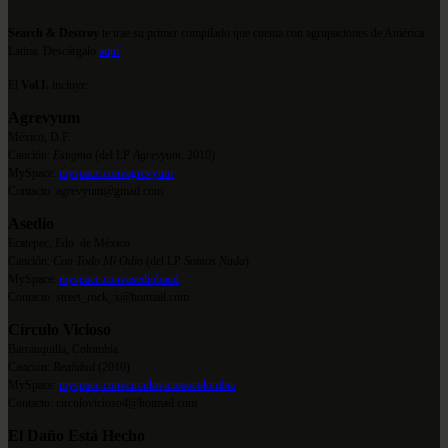
Search & Destroy
te trae su primer compilado que cuenta con agrupaciones de América
Latina. Descárgalo
aquí
.
El
Vol I.
incluye:
Agrevyum
México, D.F.
Canción:
Estigma
(del LP
Agrevyum
; 2010)
MySpace:
myspace.com/agrevyum
Contacto: agrevyum@gmail.com
Asedio
Ecatepec, Edo. de México
Canción:
Con Todo Mi Odio
(del LP
Somos Nada
)
MySpace:
myspace.com/asedioband
Contacto: street_rock_x@hotmail.com
Círculo Vicioso
Barranquilla, Colombia
Canción:
Realidad
(2010)
MySpace:
myspace.com/circuloviciosocolombia
Contacto: circulovicioso4@hotmail.com
El Daño Está Hecho