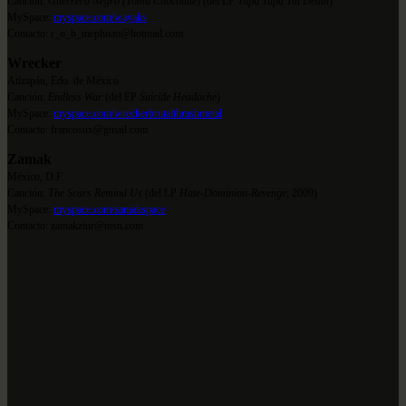
Canción:
Guerrero Negro (Toma Chocolate)
(del LP
Tupa Tupa Till Death
)
MySpace:
myspace.com/wayaks
Contacto: r_o_b_mephisto@hotmail.com
Wrecker
Atizapán, Edo. de México
Canción:
Endless War
(del EP
Suicide Headache
)
MySpace:
myspace.com/wreckerbrutalthrashmetal
Contacto: francosux@gmail.com
Zamak
México, D.F.
Canción:
The Scars Remind Us
(del LP
Hate-Dominion-Revenge
; 2009)
MySpace:
myspace.com/zamakspace
Contacto: zamakziur@msn.com