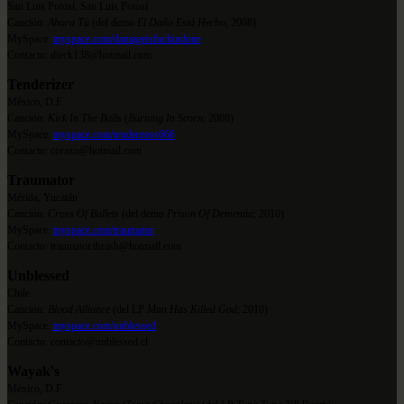
San Luis Potosí, San Luis Potosí
Canción:
Ahora Tú
(del demo
El Daño Está Hecho
; 2008)
MySpace:
myspace.com/damageisfuckindone
Contacto: dieck138@hotmail.com
Tenderizer
México, D.F.
Canción:
Kick In The Balls
(
Burning In Scorn
; 2008)
MySpace:
myspace.com/tenderness666
Contacto: coraxo@hotmail.com
Traumator
Mérida, Yucatán
Canción:
Cross Of Bullets
(del demo
Prison Of Dementia
; 2010)
MySpace:
myspace.com/traumator
Contacto: traumator.thrash@hotmail.com
Unblessed
Chile
Canción:
Blood Alliance
(del LP
Man Has Killed God
; 2010)
MySpace:
myspace.com/unblessed
Contacto: contacto@unblessed.cl
Wayak's
México, D.F.