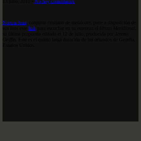
13 julio, 2010
•
No hay comentarios
Norma Jean
, conjunto cristiano de metalcore, pone a disposición de
sus fans este
link
para escuchar en su entereza el álbum
Meridional
,
su última propuesta editada el 12 de julio, producida por
Jeremy
Griffin
. Este es el quinto larga duración de los oriundos de Georfia,
Estados Unidos.