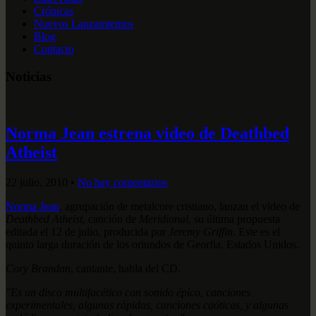
Crónicas
Nuevos Lanzamientos
Blog
Contacto
Noticias
Norma Jean estrena video de Deathbed
Atheist
22 julio, 2010
•
No hay comentarios
Norma Jean
, agrupación de metalcore cristiano, lanzan el video de
Deathbed Atheist
, canción de
Meridional
, su última propuesta
editada el 12 de julio, producida por
Jeremy Griffin
. Este es el
quinto larga duración de los oriundos de Georfia, Estados Unidos.
Cory Brandan
, cantante, habla del CD.
"Es un disco multifacético con sonido épico, canciones
experimentales, algunas rápidas, canciones caóticas, y algunas