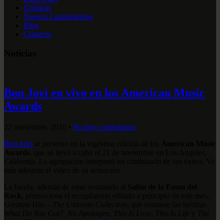
Crónicas
Nuevos Lanzamientos
Blog
Contacto
Noticias
Bon Jovi en vivo en los American Music
Awards
22 noviembre, 2010
•
No hay comentarios
Bon Jovi
se presento en la vigésima edición de los
American Music
Awards
, que se llevó a cabo el 21 de noviembre en Los Angeles,
California. La agrupación interpretó un combinado de sus éxitos. Ve
más adelante el video de su actuación.
La banda, además de estar nominado al
Salón de la Fama del
Rock
, promociona el recopilatorio editado a principio de este mes,
Greatest Hits – The Ultimate Collection,
que contiene las inéditas
What Do You Got?,
No Apologies, This Is Love, This Is Life
y
The