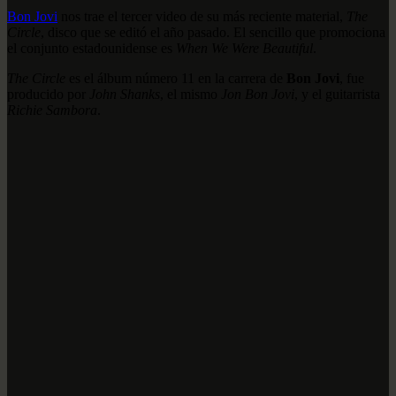
Bon Jovi
nos trae el tercer video de su más reciente material,
The
Circle
, disco que se editó el año pasado. El sencillo que promociona
el conjunto estadounidense es
When We Were Beautiful
.
The Circle
es el álbum número 11 en la carrera de
Bon Jovi
, fue
producido por
John Shanks
, el mismo
Jon Bon Jovi
, y el guitarrista
Richie Sambora
.