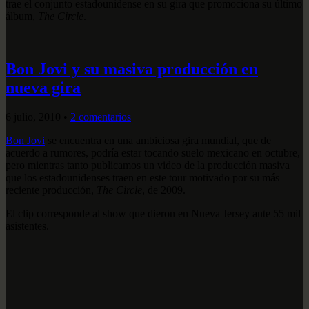
trae el conjunto estadounidense en su gira que promociona su último
álbum,
The Circle
.
Bon Jovi y su masiva producción en
nueva gira
6 julio, 2010
•
2 comentarios
Bon Jovi
se encuentra en una ambiciosa gira mundial, que de
acuerdo a rumores, podría estar tocando suelo mexicano en octubre,
pero mientras tanto publicamos un video de la producción masiva
que los estadounidenses traen en este tour motivado por su más
reciente producción,
The Circle
, de 2009.
El clip corresponde al show que dieron en Nueva Jersey ante 55 mil
asistentes.