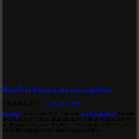
Bon Jovi lanzará nuevas canciones
7 septiembre, 2010
•
No hay comentarios
Bon Jovi
, quienes este 24 de septiembre
se presentan en el
Foro Sol
de la Ciudad de México, anuncian que el 9 de noviembre lanzarán
un álbum de éxitos,
Greatest Hits – The Ultimate Collection
, que
contendrá, además de sus clásicos, temas inéditos.