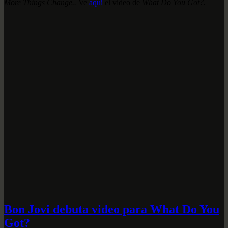
More Things Change..
Ve
aquí
el video de
What Do You Got?.
Bon Jovi debuta video para What Do You
Got?