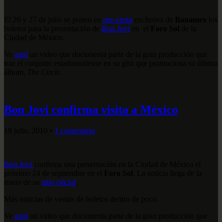
El 26 y 27 de julio se ponen en
pre-venta
exclusiva de
Banamex
los
boletos para la presentación de
Bon Jovi
en el
Foro Sol
de la
Ciudad de México.
Ve
aquí
un video que documenta parte de la gran producción que
trae el conjunto estadounidense en su gira que promociona su último
álbum,
The Circle
.
Bon Jovi confirma visita a México
19 julio, 2010
•
1 comentario
Bon Jovi
confirma una presentación en la Ciudad de México el
próximo 24 de septiembre en el
Foro Sol
. La noticia llega de la
mano de su
sitio oficial
.
Más noticias de ventas de boletos dentro de poco.
Ve
aquí
un video que documenta parte de la gran producción que