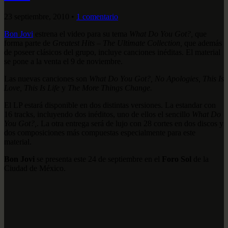
23 septiembre, 2010
•
1 comentario
Bon Jovi
estrena el video para su tema
What Do You Got?,
que
forma parte de
Greatest Hits – The Ultimate Collection,
que además
de poseer clásicos del grupo, incluye canciones inéditas. El material
se pone a la venta el 9 de noviembre.
Las nuevas canciones son
What Do You Got?,
No Apologies, This Is
Love, This Is Life
y
The More Things Change.
El LP estará disponible en dos distintas versiones. La estandar con
16 tracks, incluyendo dos inéditos, uno de ellos el sencillo
What Do
You Got?,
. La otra entrega será de lujo con 28 cortes en dos discos y
dos composiciones más compuestas especialmente para este
material.
Bon Jovi
se presenta este 24 de septiembre en el
Foro Sol
de la
Ciudad de México.