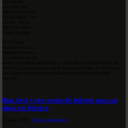
Las nuevas
canciones son
What Do You Got,
No Apologies, This
Is Love, This Is
Life
y
The More
Things Change.
El LP estará
disponible en dos
distintas versiones.
La estandar con 16
tracks, incluyendo dos inéditos, uno de ellos el sencillo
What Do
You Got,
. La otra entrega será de lujo con 28 cortes en dos discos y
dos composiciones más compuestas especialmente para este
material.
Bon Jovi y pre-venta de boletos para su
show en México
21 julio, 2010
•
No hay comentarios