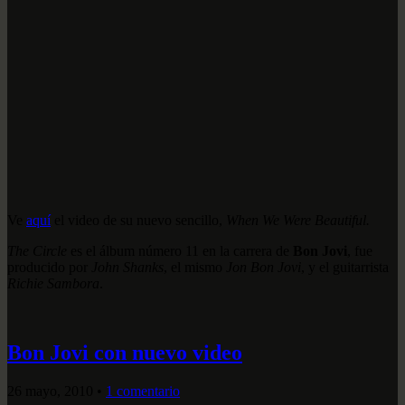
Ve
aquí
el video de su nuevo sencillo,
When We Were Beautiful.
The Circle
es el álbum número 11 en la carrera de
Bon Jovi
, fue
producido por
John Shanks
, el mismo
Jon Bon Jovi
, y el guitarrista
Richie Sambora
.
Bon Jovi con nuevo video
26 mayo, 2010
•
1 comentario