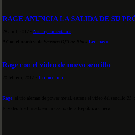
RAGE ANUNCIA LA SALIDA DE SU P
28 abril, 2017
•
No hay comentarios
* Con el nombre de
Seasons Of The Black
Lee más »
Rage con el video de nuevo sencillo
20 febrero, 2012
•
1 comentario
Rage
, el trío alemán de power metal, estrena el video del sencillo
21
,
El video fue filmado en un casino de la República Checa.