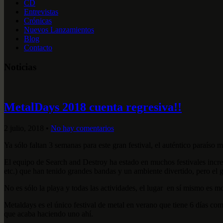
CD
Entrevistas
Crónicas
Nuevos Lanzamientos
Blog
Contacto
Noticias
MetalDays 2018 cuenta regresiva!!
2 julio, 2018
•
No hay comentarios
Ya sólo faltan 3 semanas para este gran festival, el auténtico paraíso me
El equipo de Search and Destroy h
a estado en muchos festivales inc
etc.) que han tenido grandes bandas y un ambiente divertido, pero el
No es sólo
la playa y todas las actividades, el lugar
en sí mismo es mot
Metaldays es el único festival de metal en verano que tiene 6 días c
que acaba haciendo uno ahí.