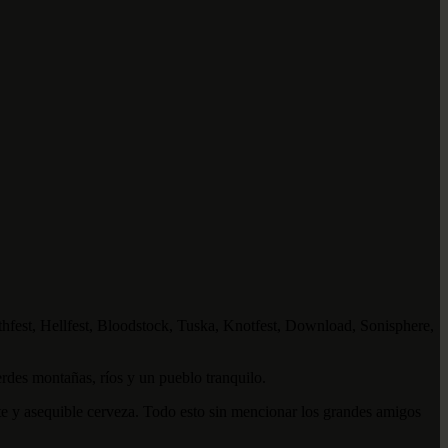
hfest, Hellfest, Bloodstock, Tuska, Knotfest, Download, Sonisphere,
erdes montañas, ríos y un pueblo tranquilo.
te y asequible cerveza. Todo esto sin mencionar los grandes amigos