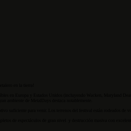
talero en la tierra!
reíbles en Europa y Estados Unidos (incluyendo Wacken, Maryland Deat
 gran ambiente de MetalDays destaca notablemente.
ivo suficiente para venir.
Los terrenos del festival están rodeados de v
ompletos de espectáculos de gran nivel y destrucción masiva con excelen