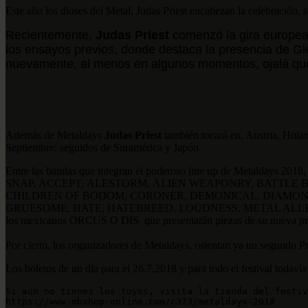
Este año los dioses del Metal,
Judas
Priest encabezan la celebración,
Recientemente,
Judas Priest
comenzó la gira europe
los ensayos previos, donde destaca la presencia de Gle
nuevamente, al menos en algunos momentos, ojalá que
Además de Metaldays
Judas Priest
también tocará en, Austria, Hol
Septiembre: seguidos de Suramérica y Japón.
Entre las bandas que integran el poderoso line up de Metalday
SNAP, ACCEPT, ALESTORM, ALIEN WEAPONRY, BATTLE 
CHILDREN OF BODOM, CORONER, DEMONICAL, DIAMOND
GRUESOME, HATE, HATEBREED, LOUDNESS, METAL ALL
los mexicanos ORCUS O DIS que presentarán piezas de su nueva pr
Por cierto, los organizadores de Metaldays, ostentan ya un segundo Pr
Los boletos de un día para el 26.7.2018 y para todo el festival todav
Si aún no tienes los tuyos, visita la tienda del festiv