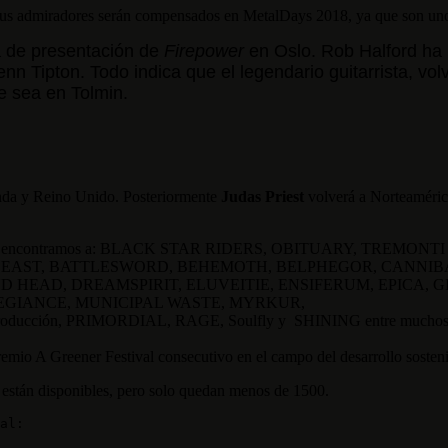
 sus admiradores serán compensados en MetalDays 2018, ya que son uno 
a de presentación de
Firepower
en Oslo. Rob Halford ha 
nn Tipton. Todo indica que el legendario guitarrista, vo
 sea en Tolmin.
anda y Reino Unido. Posteriormente
Judas Priest
volverá a Norteaméric
s 2018, encontramos a: BLACK STAR RIDERS, OBITUARY, TREMONTI c
BEAST, BATTLESWORD, BEHEMOTH, BELPHEGOR, CANNIBAL
 HEAD, DREAMSPIRIT, ELUVEITIE, ENSIFERUM, EPICA,
EGIANCE, MUNICIPAL WASTE, MYRKUR,
oducción, PRIMORDIAL, RAGE, Soulfly y SHINING entre muchos otros
emio A Greener Festival consecutivo en el campo del desarrollo sostenib
ía están disponibles, pero solo quedan menos de 1500.
al:
