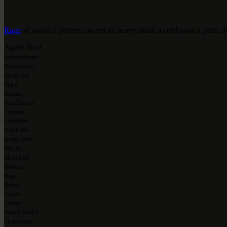
Rage
se invita al primer crucero de heavy metal a celebrarse a partir 
Agent Steel
Amon Amarth
Death Angel
Ensiferum
Epica
Exodus
Fear Factory
Finntroll
Forbidden
Iced Earth
Korpiklaani
Marduk
Moonspell
Obituary
Rage
Raven
Saxon
Sodom
Sonata Arctica
Stratovarius