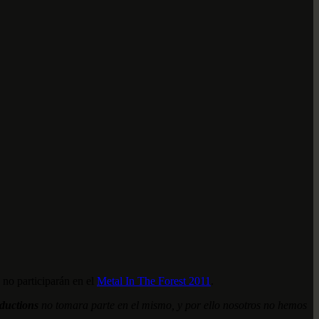
 no participarán en el
Metal In The Forest 2011
.
ductions
no tomara parte en el mismo, y por ello nosotros no hemos