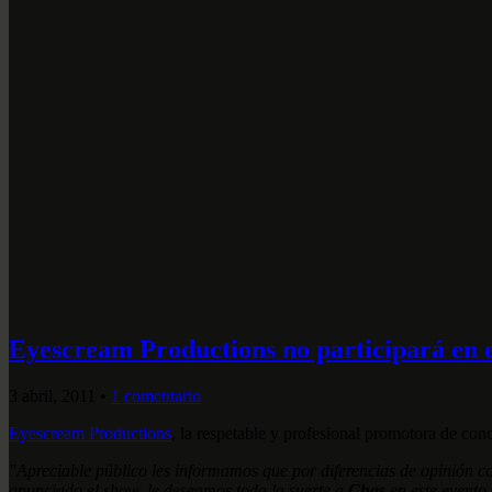
Eyescream Productions no participará en 
3 abril, 2011
•
1 comentario
Eyescream Productions
, la respetable y profesional promotora de co
"Apreciable público les informamos que por diferencias de opinión c
anunciado el show, le deseamos toda la suerte a
Chas
en este evento,