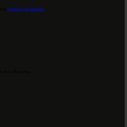
bril,
Atheist y Kataklysm
.
s
de la Marquesa.