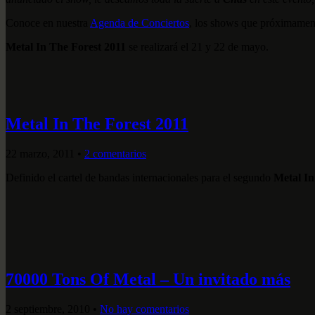
Conoce en nuestra
Agenda de Conciertos
, los shows que próximamen
Metal In The Forest 2011
se realizará el 21 y 22 de mayo.
Metal In The Forest 2011
22 marzo, 2011
•
2 comentarios
Definido el cartel de bandas internacionales para el segundo
Metal In
70000 Tons Of Metal – Un invitado más
2 septiembre, 2010
•
No hay comentarios