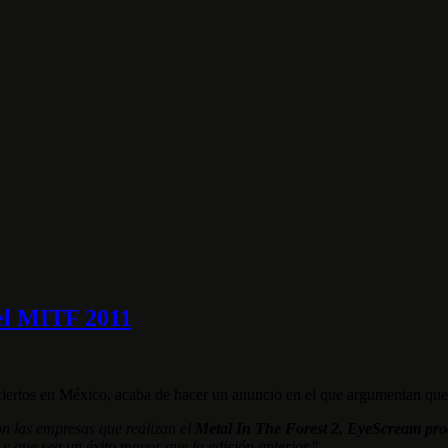
el MITF 2011
nciertos en México, acaba de hacer un anuncio en el que argumentan que
on las empresas que realizan el
Metal In The Forest 2, EyeScream pro
 y que sea un éxito mayor que la edición anterior."