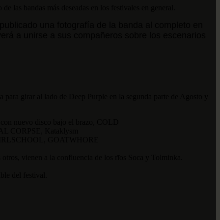
de las bandas más deseadas en los festivales en general.
publicado una fotografía de la banda al completo en
lverá a unirse a sus compañeros sobre los escenarios
a para girar al lado de Deep Purple en la segunda parte de Agosto y
on nuevo disco bajo el brazo, COLD
 CORPSE, Kataklysm
 GIRLSCHOOL, GOATWHORE
, vienen a la confluencia de los rīos Soca y Tolminka.
le del festival.