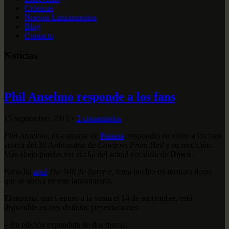
Crónicas
Nuevos Lanzamientos
Blog
Contacto
Noticias
Phil Anselmo responde a los fans
15 septiembre, 2010
•
2 comentarios
Phil Anselmo
, ex-cantante de
Pantera
, respondió en video a los fans
acerca del 20 Aniversario de
Cowboys From Hell
y su reedición.
Más abajo puedes ver el clip del actual vocalista de
Down
.
Escucha
aquí
The Will To Survive,
tema inedito en formato demo
que se anexa en este lanzamiento.
El material que s epuso a la venta el 14 de septiembre, está
disponible en tres distintas presentaciones:
– En edición expandida de dos discos.