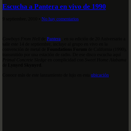
Escucha a Pantera en vivo de 1990
9 septiembre, 2010
•
No hay comentarios
Cowboys From Hell
de
Pantera
, en su edición de 20 Aniversario a
salir este 14 de septiembre, incluye al grupo en vivo en la
convención de metal de
Foundations Forum
de California (1990),
transmitido por una estación de radio. De ese disco escucha aquí
Primal Concrete Sledge
en complicidad con
Sweet Home Alabama
de
Lynyrd Skynyrd
.
Conoce más de este lanzamiento de lujo en esta
ubicación
.