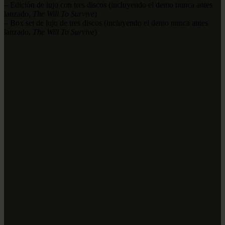
– Edición de lujo con tres discos (incluyendo el demo nunca antes
lanzado,
The Will To Survive
)
– Box set de lujo de tres discos (incluyendo el demo nunca antes
lanzado,
The Will To Survive
)