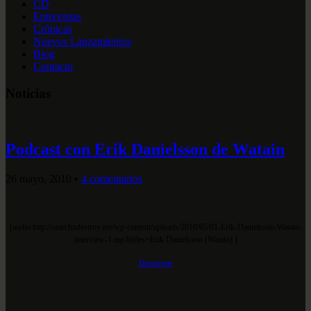
CD
Entrevistas
Crónicas
Nuevos Lanzamientos
Blog
Contacto
Noticias
Podcast con Erik Danielsson de Watain
26 mayo, 2010
•
4 comentarios
[audio:http://searchndestroy.net/wp-content/uploads/2010/05/01-Erik-Danielsson-Watain-
interview-1.mp3|titles=Erik Danielsson (Watain) ]
Descargar