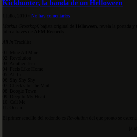
Kickhunter, la banda de un Helloween
1 julio, 2010
•
No hay comentarios
Markus Grosskopf
, bajista original de
Helloween
, revela la portada y
julio a través de
AFM Records
.
All In
Tracklist
01. Mine All Mine
02. Revolution
03. Another Tear
04. Feels Like Home
05. All In
06. Shy Shy Shy
07. Check's In The Mail
08. Boogie Town
09. Deep In My Heart
10. Call Me
11. Ocean
El primer sencillo del redondo es
Revolution
del que pronto se estrena
[aud