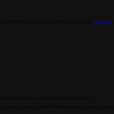
 tracklist del álbum
All In
, la nueva producción de su banda
Kickhunter
q
rá un video. Escucha a continuación un extracto del tema.
io:http://dl.dropbox.com/u/660166/kh/kh_revolution_30_sec_preview