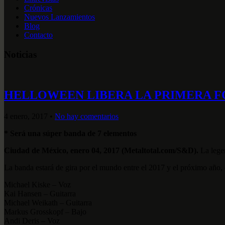
Crónicas
Nuevos Lanzamientos
Blog
Contacto
Noticias
HELLOWEEN LIBERA LA PRIMERA F
4 enero, 2017
•
No hay comentarios
* Será una súper banda de 7 elementos
Ciudad de México, enero 04, 2017 (Metaltotal.com/S&D).
La legen
La banda estará de gira por el mundo entre el 2017 y el próximo año, c
Michael Kiske – Voz
Kai Hansen – Guitarra
Michael Weikath – Guitarra
Markus Grosskopf – Bajo
Andi Deris – Voz