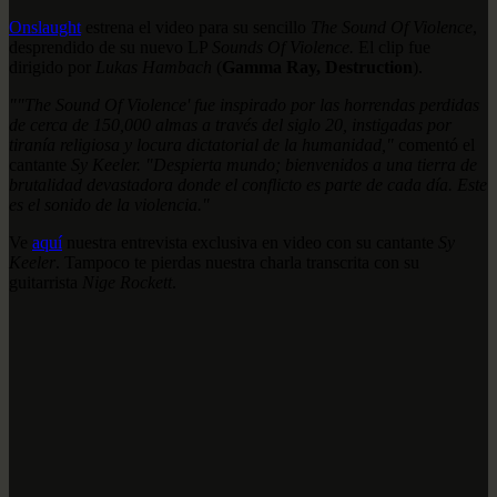
Onslaught
estrena el video para su sencillo
The Sound Of Violence
,
desprendido de su nuevo LP
Sounds Of Violence.
El clip fue
dirigido por
Lukas Hambach
(
Gamma Ray, Destruction
).
""The Sound Of Violence' fue inspirado por las horrendas perdidas
de cerca de 150,000 almas a través del siglo 20, instigadas por
tiranía religiosa y locura dictatorial de la humanidad,"
comentó el
cantante
Sy Keeler. "Despierta mundo; bienvenidos a una tierra de
brutalidad devastadora donde el conflicto es parte de cada día. Este
es el sonido de la violencia."
Ve
aquí
nuestra entrevista exclusiva en video con su cantante
Sy
Keeler
. Tampoco te pierdas nuestra charla transcrita con su
guitarrista
Nige Rockett
.