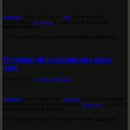
Mercenary
deja escuchar en esta
liga
, todo su nuevo LP
Metamorphosis
(
ver portada
), a editarse el 29 de marzo en
Prosthetic Records
.
El CD fue producido por
Jacob Hansen
(
Volbeat, Raunchy
).
Mercenary deja escuchar otro nuevo
track
9 febrero, 2011
•
No hay comentarios
Mercenary
deja escuchar en esta
ubicación
In A River Of Madness
,
otro corte de su nuevo LP
Metamorphosis
(
ver portada
), a salir el 29
de marzo en
Prosthetic Records
.
El CD fue producido por
Jacob Hansen
(
Volbeat, Raunchy
).