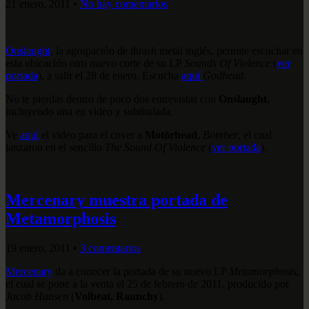
21 enero, 2011
•
No hay comentarios
Onslaught
, la agrupación de thrash metal inglés, permite escuchar en
esta ubicación otro nuevo corte de su LP
Sounds Of Violence
(
ver
portada
), a salir el 28 de enero. Escucha
aquí
Godhead
.
No te pierdas dentro de poco dos entrevistas con
Onslaught
,
incluyendo una en video y subtitulada.
Ve
aquí
el video para el cover a
Motörhead
,
Bomber
, el cual
lanzaron en el sencillo
The Sound Of Violence
(
ver portada
).
Mercenary muestra portada de
Metamorphosis
19 enero, 2011
•
3 comentarios
Mercenary
da a conocer la portada de su nuevo LP
Metamorphosis
,
el cual se pone a la venta el 25 de febrero de 2011, producido por
Jacob Hansen
(
Volbeat, Raunchy
).