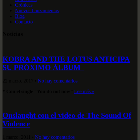
Crónicas
Nuevos Lanzamientos
Blog
Contacto
Noticias
KOBRA AND THE LOTUS ANTICIPA
SU PRÓXIMO ÁLBUM
22 marzo, 2017
•
No hay comentarios
* Con el single “You do not now”
Lee más »
Onslaught con el video de The Sound Of
Violence
1 marzo, 2011
•
No hay comentarios