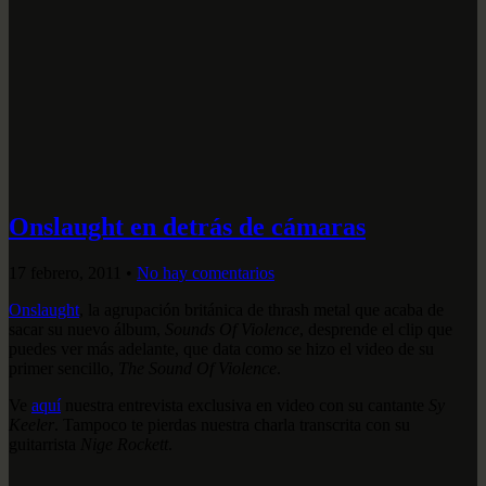
Onslaught en detrás de cámaras
17 febrero, 2011
•
No hay comentarios
Onslaught
, la agrupación británica de thrash metal que acaba de
sacar su nuevo álbum,
Sounds Of Violence
, desprende el clip que
puedes ver más adelante, que data como se hizo el video de su
primer sencillo,
The Sound Of Violence
.
Ve
aquí
nuestra entrevista exclusiva en video con su cantante
Sy
Keeler
. Tampoco te pierdas nuestra charla transcrita con su
guitarrista
Nige Rockett
.