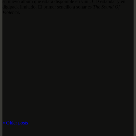
su nuevo álbum que estará disponible en vinil, CD estandar y en
digipack limitado. El primer sencillo a sonar es
The Sound Of
Violence
.
«
Older posts