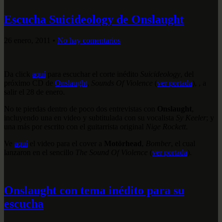
Escucha Suicideology de Onslaught
26 enero, 2011
•
No hay comentarios
Da click
aquí
para escuchar el corte inédito
Suicideology
, del
próximo CD de
Onslaught
,
Sounds Of Violence
(
ver portada
), , a
salir el 28 de enero.
No te pierdas dentro de poco dos entrevistas con
Onslaught
,
incluyendo una en video y subtitulada con su vocalista
Sy Keeler
; y
una más por escrito con el guitarrista original
Nige Rockett
.
Ve
aquí
el video para el cover a
Motörhead
,
Bomber
, el cual
lanzaron en el sencillo
The Sound Of Violence
(
ver portada
).
Onslaught con tema inédito para su
escucha