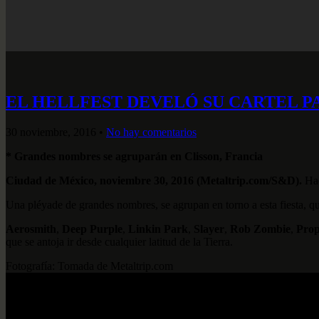
EL HELLFEST DEVELÓ SU CARTEL PA
30 noviembre, 2016
•
No hay comentarios
* Grandes nombres se agruparán en Clisson, Francia
Ciudad de México, noviembre 30, 2016 (Metaltrip.com/S&D).
Hac
Una pléyade de grandes nombres, se agrupan en torno a esta fiesta, que
Aerosmith
,
Deep Purple
,
Linkin Park
,
Slayer
,
Rob Zombie
,
Prop
que se antoja ir desde cualquier latitud de la Tierra.
Fotografía: Tomada de Metaltrip.com