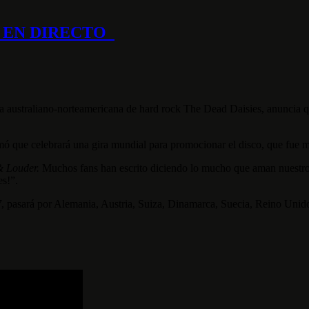
O EN DIRECTO
 australiano-norteamericana de hard rock The Dead Daisies, anuncia 
ormó que celebrará una gira mundial para promocionar el disco, que f
& Louder.
Muchos fans han escrito diciendo lo mucho que aman nuestr
s!”.
7
, pasará por Alemania, Austria, Suiza, Dinamarca, Suecia, Reino Unid