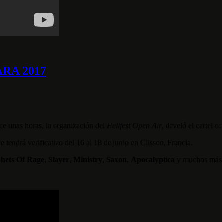
RA 2017
e unas horas, la organización del
Hellfest Open Air
, develó el cartel o
 tendrá verificativo del 16 al 18 de junio en Clisson, Francia.
hets Of Rage
,
Slayer
,
Ministry
,
Saxon
,
Apocalyptica
y muchos más, 