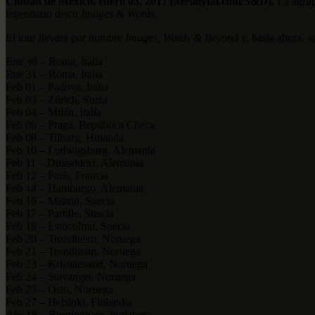
Ciudad de México, enero 03, 2017 (Metalytal.com/S&D).
La agrup
legendario disco
Images & Words
.
El tour llevará por nombre
Images, Words & Beyond
y, hasta ahora, s
Ene 30 – Roma, Italia
Ene 31 – Roma, Italia
Feb 01 – Padova, Italia
Feb 03 – Zúrich, Suiza
Feb 04 – Milán, Italia
Feb 06 – Praga, República Checa
Feb 08 – Tilburg, Holanda
Feb 10 – Ludwigsburg, Alemania
Feb 11 – Dusseldorf, Alemania
Feb 12 – París, Francia
Feb 14 – Hamburgo, Alemania
Feb 16 – Malmö, Suecia
Feb 17 – Partille, Suecia
Feb 18 – Estocolmo, Suecia
Feb 20 – Trondheim, Noruega
Feb 21 – Trondheim, Noruega
Feb 23 – Kristiansand, Noruega
Feb 24 – Stavanger, Noruega
Feb 25 – Oslo, Noruega
Feb 27 – Helsinki, Finlandia
Abr 18 – Birmingham, Inglaterra