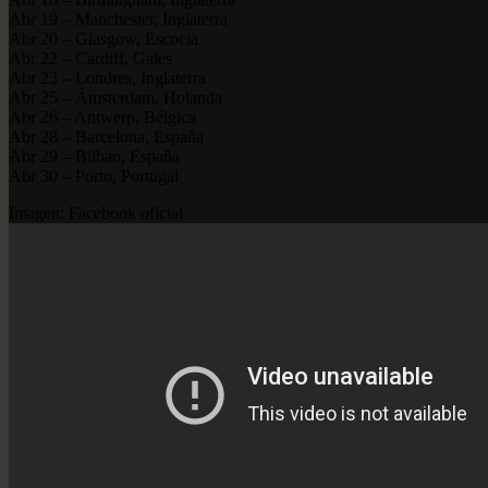
Abr 19 – Manchester, Inglaterra
Abr 20 – Glasgow, Escocia
Abr 22 – Cardiff, Gales
Abr 23 – Londres, Inglaterra
Abr 25 – Ámsterdam, Holanda
Abr 26 – Antwerp, Bélgica
Abr 28 – Barcelona, España
Abr 29 – Bilbao, España
Abr 30 – Porto, Portugal
Imagen: Facebook oficial