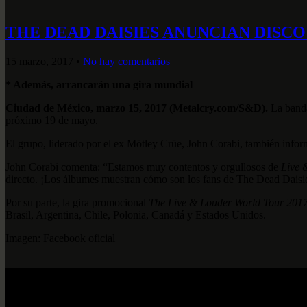
THE DEAD DAISIES ANUNCIAN DISC
15 marzo, 2017
•
No hay comentarios
* Además, arrancarán una gira mundial
Ciudad de México, marzo 15, 2017 (Metalcry.com/S&D).
La banda
próximo 19 de mayo.
El grupo, liderado por el ex Mötley Crüe, John Corabi, también inf
John Corabi comenta: “Estamos muy contentos y orgullosos de
Live 
directo. ¡Los álbumes muestran cómo son los fans de The Dead Daisie
Por su parte, la gira promocional
The Live & Louder World Tour 201
Brasil, Argentina, Chile, Polonia, Canadá y Estados Unidos.
Imagen: Facebook oficial