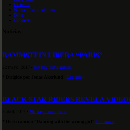
Crónicas
Nuevos Lanzamientos
Blog
Contacto
Noticias
RAMMSTEIN LIBERA “PARIS”
22 mayo, 2017
•
No hay comentarios
* Dirigido por Jonas Åkerlund
Lee más »
BLACK STAR RIDERS REVELA VIDE
8 abril, 2017
•
No hay comentarios
* De su canción “Dancing with the wrong girl”
Lee más »