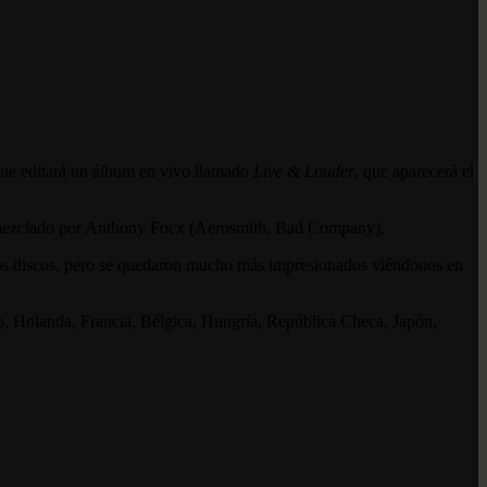
que editará un álbum en vivo llamado
Live & Louder
, que aparecerá el
ue mezclado por Anthony Focx (Aerosmith, Bad Company).
os discos, pero se quedaron mucho más impresionados viéndonos en
o, Holanda, Francia, Bélgica, Hungría, República Checa, Japón,