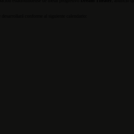
ación estadounidense de metal progresivo
Dream Theater
, anunció q
e desarrollará conforme al siguiente calendario: