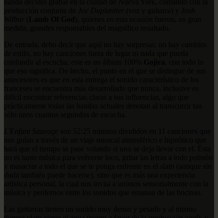
banda decidió grabar en la ciudad de Nueva York, contando con la
producción conjunta de
Joe Duplantier
(voz y guitarra) y
Josh
Wilbur
(
Lamb Of God
), quienes en esta ocasión fueron, en gran
medida, grandes responsables del magnífico resultado.
De entrada, debo decir que aquí no hay sorpresas: no hay cambios
de estilo, no hay canciones fuera de lugar ni nada que pueda
confundir al escucha; este es un álbum 100%
Gojira
, con todo lo
que eso significa. De hecho, el punto en el que se distingue de sus
antecesores es que en esta entrega el sonido característico de los
franceses se encuentra más desarrollado que nunca, inclusive es
difícil encontrar referencias claras a sus influencias, algo que
prácticamente todas las bandas actuales denotan al transcurrir tan
sólo unos cuantos segundos de escucha.
L'Enfant Sauvage
son 52:25 minutos divididos en 11 canciones que
nos guían a través de un viaje musical atmosférico e hipnótico que
hará que el tiempo se pase volando si uno se deja llevar con el. Ésta
no es tanto música para volverse loco, gritar las letras a todo pulmón
y masacrar a todo el que se te ponga enfrente en el slam (aunque sin
duda también puede hacerse), sino que es más una experiencia
artística personal, la cual nos invita a unirnos sensorialmente con la
música y perdernos entre los sonidos que emanan de las bocinas.
Las guitarras tienen un sonido muy denso y pesado y al mismo
tiempo claro como el agua (punto a favor de la producción aquí), y