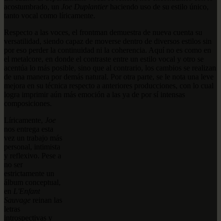
acostumbrado, un
Joe Duplantier
haciendo uso de su estilo único,
tanto vocal como líricamente.
Respecto a las voces, el frontman demuestra de nueva cuenta su
versatilidad, siendo capaz de moverse dentro de diversos estilos sin
por eso perder la continuidad ni la coherencia. Aquí no es como en
el metalcore, en donde el contraste entre un estilo vocal y otro se
acentúa lo más posible, sino que al contrario, los cambios se realizan
de una manera por demás natural. Por otra parte, se le nota una leve
mejora en su técnica respecto a anteriores producciones, con lo cual
logra imprimir aún más emoción a las ya de por sí intensas
composiciones.
Líricamente,
Joe
nos entrega esta
vez un trabajo más
personal, intimista
y reflexivo. Pese a
no ser
estrictamente un
álbum conceptual,
en
L'Enfant
Sauvage
reinan las
letras
introspectivas y