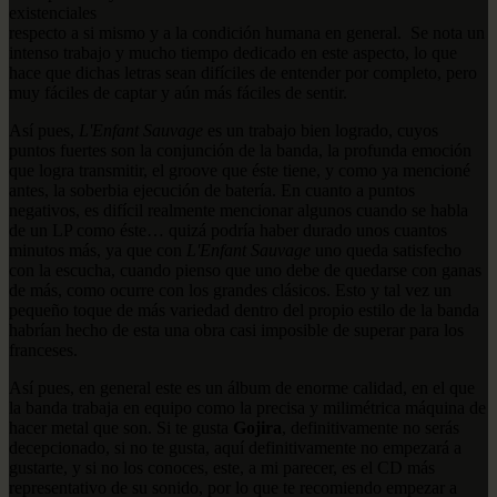
existenciales
respecto a si mismo y a la condición humana en general. Se nota un
intenso trabajo y mucho tiempo dedicado en este aspecto, lo que
hace que dichas letras sean difíciles de entender por completo, pero
muy fáciles de captar y aún más fáciles de sentir.
Así pues,
L'Enfant Sauvage
es un trabajo bien logrado, cuyos
puntos fuertes son la conjunción de la banda, la profunda emoción
que logra transmitir, el groove que éste tiene, y como ya mencioné
antes, la soberbia ejecución de batería. En cuanto a puntos
negativos, es difícil realmente mencionar algunos cuando se habla
de un LP como éste… quizá podría haber durado unos cuantos
minutos más, ya que con
L'Enfant Sauvage
uno queda satisfecho
con la escucha, cuando pienso que uno debe de quedarse con ganas
de más, como ocurre con los grandes clásicos. Esto y tal vez un
pequeño toque de más variedad dentro del propio estilo de la banda
habrían hecho de esta una obra casi imposible de superar para los
franceses.
Así pues, en general este es un álbum de enorme calidad, en el que
la banda trabaja en equipo como la precisa y milimétrica máquina de
hacer metal que son. Si te gusta
Gojira
, definitivamente no serás
decepcionado, si no te gusta, aquí definitivamente no empezará a
gustarte, y si no los conoces, este, a mi parecer, es el CD más
representativo de su sonido, por lo que te recomiendo empezar a