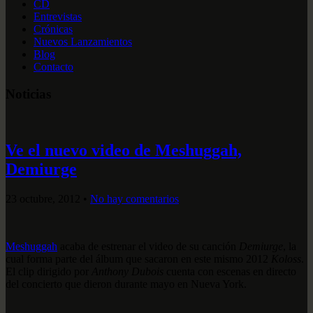
CD
Entrevistas
Crónicas
Nuevos Lanzamientos
Blog
Contacto
Noticias
Ve el nuevo video de Meshuggah,
Demiurge
23 octubre, 2012
•
No hay comentarios
Meshuggah
acaba de estrenar el video de su canción
Demiurge
, la
cual forma parte del álbum que sacaron en este mismo 2012
Koloss
.
El clip dirigido por
Anthony Dubois
cuenta con escenas en directo
del concierto que dieron durante mayo en Nueva York.