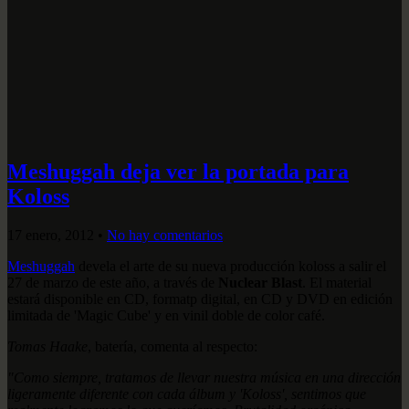
Meshuggah deja ver la portada para
Koloss
17 enero, 2012
•
No hay comentarios
Meshuggah
devela el arte de su nueva producción koloss a salir el
27 de marzo de este año, a través de
Nuclear Blast
. El material
estará disponible en CD, formatp digital, en CD y DVD en edición
limitada de 'Magic Cube' y en vinil doble de color café.
Tomas Haake
, batería, comenta al respecto:
"Como siempre, tratamos de llevar nuestra música en una dirección
ligeramente diferente con cada álbum y 'Koloss', sentimos que