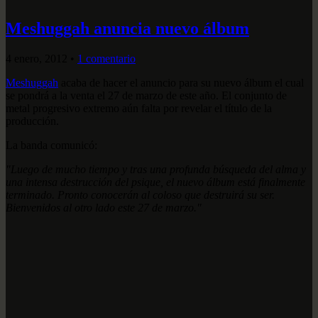
Meshuggah anuncia nuevo álbum
4 enero, 2012
•
1 comentario
Meshuggah
acaba de hacer el anuncio para su nuevo álbum el cual
se pondrá a la venta el 27 de marzo de este año. El conjunto de
metal progresivo extremo aún falta por revelar el título de la
producción.
La banda comunicó:
"Luego de mucho tiempo y tras una profunda búsqueda del alma y
una intensa destrucción del psique, el nuevo álbum está finalmente
terminado. Pronto conocerán al coloso que destruirá su ser.
Bienvenidos al otro lado este 27 de marzo."