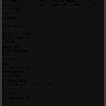
realmente logramos lo que
queríamos. Brutalidad orgánica,
visceral y con groove, todo en una maravilla
metaliciosa de 54
minutos; ¡que lo
eviten los faltos de
corazón!"
Koloss
Tracklist
01. I Am Colossus
02. The Demon's
Name Is
Surveillance
03. Do Not Look
Down
04. Behind The
Sun
05. The Hurt That
Finds You First
06. Marrow
07. Break Those
Bones Whose Sinews Gave It Motion
08. Swarm
09. Demiurge
10. The Last Vigil