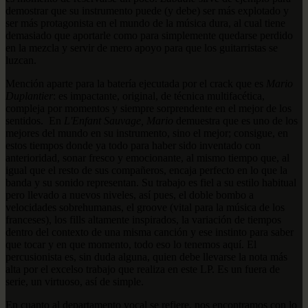
demostrar que su instrumento puede (y debe) ser más explotado y
ser más protagonista en el mundo de la música dura, al cual tiene
demasiado que aportarle como para simplemente quedarse perdido
en la mezcla y servir de mero apoyo para que los guitarristas se
luzcan.
Mención aparte para la batería ejecutada por el crack que es
Mario
Duplantier
: es impactante, original, de técnica multifacética,
compleja por momentos y siempre sorprendente en el mejor de los
sentidos. En
L'Enfant Sauvage,
Mario
demuestra que es uno de los
mejores del mundo en su instrumento, sino el mejor; consigue, en
estos tiempos donde ya todo para haber sido inventado con
anterioridad, sonar fresco y emocionante, al mismo tiempo que, al
igual que el resto de sus compañeros, encaja perfecto en lo que la
banda y su sonido representan. Su trabajo es fiel a su estilo habitual
pero llevado a nuevos niveles, así pues, el doble bombo a
velocidades sobrehumanas, el groove (vital para la música de los
franceses), los fills altamente inspirados, la variación de tiempos
dentro del contexto de una misma canción y ese instinto para saber
que tocar y en que momento, todo eso lo tenemos aquí. El
percusionista es, sin duda alguna, quien debe llevarse la nota más
alta por el excelso trabajo que realiza en este LP. Es un fuera de
serie, un virtuoso, así de simple.
En cuanto al departamento vocal se refiere, nos encontramos con lo