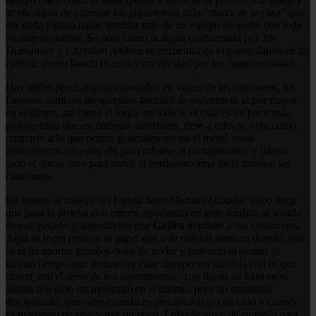
se encargan de entregar los gigantescos riffs “marca de la casa” que
sin duda alguna harán temblar más de un equipo de audio con toda
su majestuosidad. Se nota como la dupla conformada por
Joe
Duplantier
y
Christian Andreu
se encuentra en el punto álgido de su
carrera, derrochando técnica y creatividad por los cuatro costados.
Hay slides precisamente colocados en varias de las canciones, los
famosos cambios inesperados también se encuentran al por mayor
en el álbum, así como el toque melódico, el cual es un poco más
protagonista que en entregas anteriores. Pese a esto, se nota como,
contrario a lo que ocurre generalmente en el metal, estos
instrumentos no están ahí para robarse el protagonismo y liderar
todo el disco, sino para servir al verdadero amo de la música: las
canciones.
En cuanto al trabajo del bajista
Jean-Michael Labadie
, debo decir
que pasa la prueba con creces, aportando en gran medida al sonido
denso, pesado y atmosférico que
Gojira
imprime a sus creaciones.
Aquí se logra replicar el papel que este músico tiene en directo, que
es el de aportar grandes dosis de poder y potencia al asunto al
mismo tiempo que demuestra estar siempre en sintonía con lo que
ocurre con el resto de los instrumentos. Las líneas de bajo en el
álbum son todo un monstruo en si mismo, pero un monstruo
disciplinado, que sabe cuando es preciso atacar con todo y cuando
es momento de reservarse un poco.
Labadie
sirve de ejemplo para