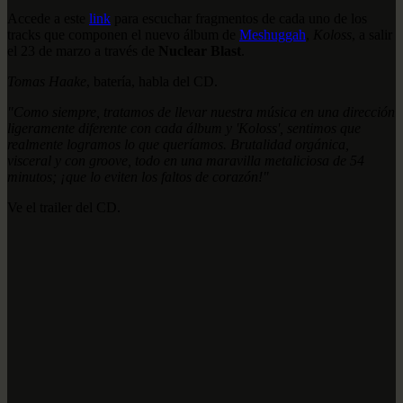
Accede a este
link
para escuchar fragmentos de cada uno de los
tracks que componen el nuevo álbum de
Meshuggah
,
Koloss
, a salir
el 23 de marzo a través de
Nuclear Blast
.
Tomas Haake
, batería, habla del CD.
"Como siempre, tratamos de llevar nuestra música en una dirección
ligeramente diferente con cada álbum y 'Koloss', sentimos que
realmente logramos lo que
queríamos. Brutalidad orgánica,
visceral y con groove, todo en una maravilla
metaliciosa de 54
minutos; ¡que lo eviten los faltos de corazón!"
Ve el trailer del CD.