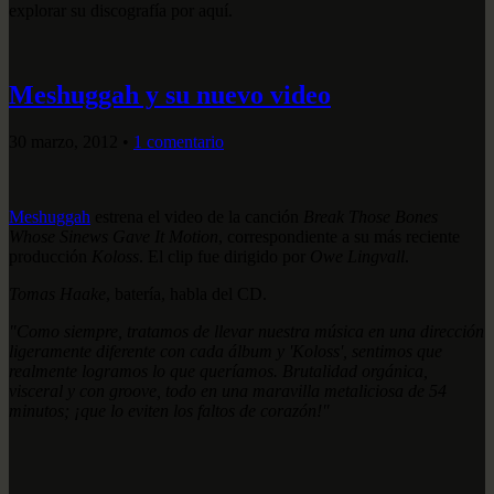
explorar su discografía por aquí.
Meshuggah y su nuevo video
30 marzo, 2012
•
1 comentario
Meshuggah
estrena el video de la canción
Break Those Bones
Whose Sinews Gave It Motion
, correspondiente a su más reciente
producción
Koloss
. El clip fue dirigido por
Owe Lingvall
.
Tomas Haake
, batería, habla del CD.
"Como siempre, tratamos de llevar nuestra música en una dirección
ligeramente diferente con cada álbum y 'Koloss', sentimos que
realmente logramos lo que
queríamos. Brutalidad orgánica,
visceral y con groove, todo en una maravilla
metaliciosa de 54
minutos; ¡que lo eviten los faltos de corazón!"