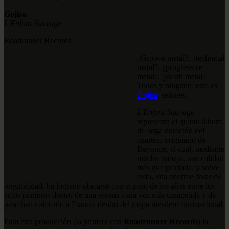
Gojira
L'Enfant Sauvage
Roadrunner Records
¿Groove metal?, ¿technical
metal?, ¿progressive
metal?, ¿death metal?
Todos y ninguno: esto es
Gojira
, señores.
L'Enfant Sauvage
representa el quinto álbum
de larga duración del
cuarteto originario de
Bayonne, el cual, mediante
mucho trabajo, una calidad
más que probada, y sobre
todo, una enorme dosis de
originalidad, ha logrado ubicarse con el paso de los años entre los
actos punteros dentro de una escena cada vez más competida y de
paso han colocado a Francia dentro del mapa metalero internacional.
Para esta producción (la primera con
Roadrunner Records
) la