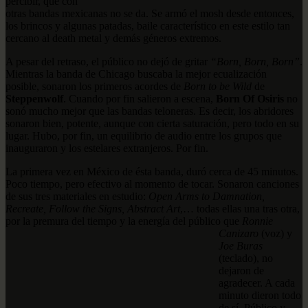
percibir, que con
otras bandas mexicanas no se da. Se armó el mosh desde entonces,
los brincos y algunas patadas, baile característico en este estilo tan
cercano al death metal y demás géneros extremos.
A pesar del retraso, el público no dejó de gritar
“Born, Born, Born”
.
Mientras la banda de Chicago buscaba la mejor ecualización
posible, sonaron los primeros acordes de
Born to be Wild
de
Steppenwolf
. Cuando por fin salieron a escena,
Born Of Osiris
no
sonó mucho mejor que las bandas teloneras. Es decir, los abridores
sonaron bien, potente, aunque con cierta saturación, pero todo en su
lugar. Hubo, por fin, un equilibrio de audio entre los grupos que
inauguraron y los estelares extranjeros. Por fin.
La primera vez en México de ésta banda, duró cerca de 45 minutos.
Poco tiempo, pero efectivo al momento de tocar. Sonaron canciones
de sus tres materiales en estudio:
Open Arms to Damnation,
Recreate, Follow the Signs, Abstract Art
,… todas ellas una tras otra,
por la premura del tiempo y la energía del público que
Ronnie
Canizaro
(voz) y
Joe Buras
(teclado), no
dejaron de
agradecer. A cada
minuto dieron todo
de sí. Público y