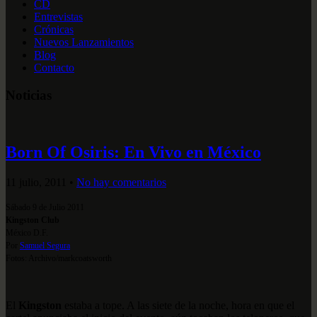
CD
Entrevistas
Crónicas
Nuevos Lanzamientos
Blog
Contacto
Noticias
Born Of Osiris: En Vivo en México
11 julio, 2011
•
No hay comentarios
Sábado 9 de Julio 2011
Kingston Club
México D.F.
Por
Samuel Segura
Fotos: Archivo/markcoatsworth
El
Kingston
estaba a tope. A las siete de la noche, hora en que el