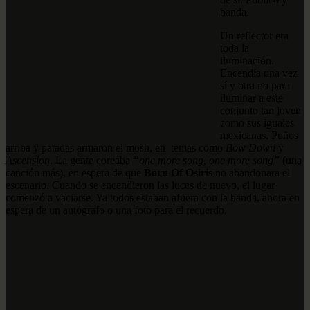
banda.
Un reflector era
toda la
iluminación.
Encendía una vez
sí y otra no para
iluminar a este
conjunto tan joven
como sus iguales
mexicanas. Puños
arriba y patadas armaron el mosh, en temas como
Bow Down
y
Ascension
. La gente coreaba
“one more song, one more song”
(una
canción más), en espera de que
Born Of Osiris
no abandonara el
escenario. Cuando se encendieron las luces de nuevo, el lugar
comenzó a vaciarse. Ya todos estaban afuera con la banda, ahora en
espera de un autógrafo o una foto para el recuerdo.