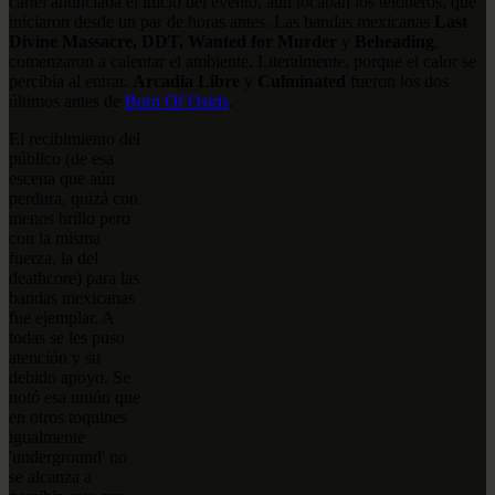
cartel anunciaba el inicio del evento, aún tocaban los teloneros, que
iniciaron desde un par de horas antes. Las bandas mexicanas
Last
Divine Massacre, DDT, Wanted for Murder
y
Beheading
,
comenzaron a calentar el ambiente. Literalmente, porque el calor se
percibía al entrar.
Arcadia Libre
y
Culminated
fueron los dos
últimos antes de
Born Of Osiris
.
El recibimiento del
público (de esa
escena que aún
perdura, quizá con
menos brillo pero
con la misma
fuerza, la del
deathcore) para las
bandas mexicanas
fue ejemplar. A
todas se les puso
atención y su
debido apoyo. Se
notó esa unión que
en otros toquines
igualmente
'underground' no
se alcanza a