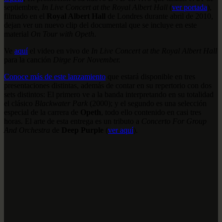
septiembre,
In Live Concert at the Royal Albert Hall
(
ver portada
),
filmado en el
Royal Albert Hall
de Londres durante abril de 2010,
dejan ver un nuevo clip del documental que se incluye en este
material
On Tour with Opeth
.
Ve
aquí
el video en vivo de
In Live Concert at the Royal Albert Hall
para la canción
Dirge For November.
Conoce más de este lanzamiento
que estará disponible en tres
presentaciones distintas, además de contar en su repertorio con dos
sets distintos: El primero ve a la banda interpretando en su totalidad
el clásico
Blackwater Park
(2000); y el segundo es una selección
especial de la carrera de
Opeth
, todo ello contenido en casi tres
horas. El arte de esta entrega es un tributo a
Concerto For Group
And Orchestra
de
Deep Purple
(
ver aquí
).