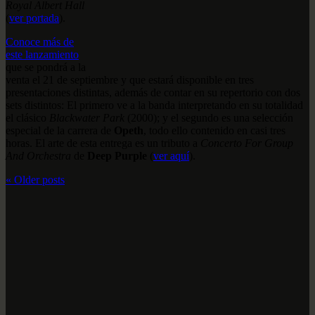
Royal Albert Hall
(
ver portada
).
Conoce más de
este lanzamiento
que se pondrá a la
venta el 21 de septiembre y que estará disponible en tres
presentaciones distintas, además de contar en su repertorio con dos
sets distintos: El primero ve a la banda interpretando en su totalidad
el clásico
Blackwater Park
(2000); y el segundo es una selección
especial de la carrera de
Opeth
, todo ello contenido en casi tres
horas. El arte de esta entrega es un tributo a
Concerto For Group
And Orchestra
de
Deep Purple
(
ver aquí
).
«
Older posts