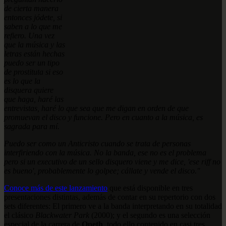
de cierta manera
entonces jódete, si
saben a lo que me
refiero. Una vez
que la música y las
letras están hechas
puedo ser un tipo
de prostituta si eso
es lo que la
disquera quiere
que haga, haré las
entrevistas, haré lo que sea que me digan en orden de que
promuevan el disco y funcione. Pero en cuanto a la música, es
sagrada para mí.
Puedo ser como un Anticristo cuando se trata de personas
interfiriendo con la música. No la banda, ese no es el problema
pero si un executivo de un sello disquero viene y me dice, 'ese riff no
es bueno', probablemente lo golpee; cállate y vende el disco."
Conoce más de este lanzamiento
que está disponible en tres
presentaciones distintas, además de contar en su repertorio con dos
sets diferentes: El primero ve a la banda interpretando en su totalidad
el clásico
Blackwater Park
(2000); y el segundo es una selección
especial de la carrera de
Opeth
, todo ello contenido en casi tres