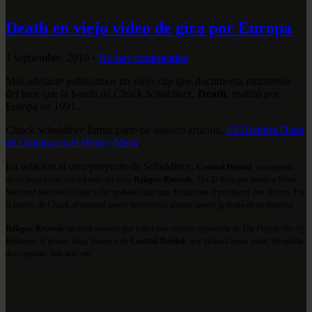
Death en viejo video de gira por Europa
1 septiembre, 2010
•
No hay comentarios
Más adelante publicamos un viejo clip que documenta momentos
del tour que la banda de
Chuck Schuldiner
,
Death
, realizó por
Europa en 1991.
Chuck Schuldiner
forma parte de nuestro artículo,
15 Grandes Dúos
de Guitarra en el Heavy Metal
.
En relación al otro proyecto de
Schuldiner
,
Control Denied
, su segundo
disco llegará este año a través del sello
Relapse Records
. El CD lleva por nombre
When
Man and Machine Collide
y fue grabado hace una década con el productor
Jim Morris
. Por
la muerte de
Chuck
, el material quedó inconcluso, aunque quedó grabado en su entereza.
Relapse Records
también anuncia que habrá una versión expandida de
The Fragile Art Of
Existence
, el primer larga duración de
Control Denied
, que incluirá temas extra, fotografía
del conjunto, más arte, etc.