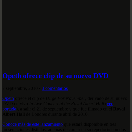
Opeth ofrece clip de su nuevo DVD
7 septiembre, 2010
•
3 comentarios
Opeth
ofrece el clip de
Dirge For November
, derivado de su nuevo
DVD en vivo
In Live Concert at the Royal Albert Hall
(
ver
portada
), a salir el 21 de septiembre y que fue filmado en el
Royal
Albert Hall
de Londres durante abril de 2010.
Conoce más de este lanzamiento
que estará disponible en tres
presentaciones distintas, además de contar en su repertorio con dos