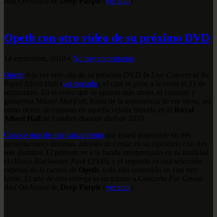
And Orchestra
de
Deep Purple
(
ver aquí
).
Opeth con otro video de su próximo DVD
14 septiembre, 2010
•
No hay comentarios
Opeth
deja ver otro clip de su próximo DVD
In Live Concert at the
Royal Albert Hall
(
ver portada
), el cual se pone a la venta el 21 de
septiembre. En el video que se aprecia más abajo, el cantante y
guitarrista
Mikael Åkerfeldt
, habla de la experiencia de ese show, así
como detrás de cámaras de aquella velada filmada en el
Royal
Albert Hall
de Londres durante abril de 2010.
Conoce más de este lanzamiento
que estará disponible en tres
presentaciones distintas, además de contar en su repertorio con dos
sets distintos: El primero ve a la banda interpretando en su totalidad
el clásico
Blackwater Park
(2000); y el segundo es una selección
especial de la carrera de
Opeth
, todo ello contenido en casi tres
horas. El arte de esta entrega es un tributo a
Concerto For Group
And Orchestra
de
Deep Purple
(
ver aquí
).