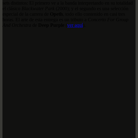
sets distintos: El primero ve a la banda interpretando en su totalidad
el clásico
Blackwater Park
(2000); y el segundo es una selección
especial de la carrera de
Opeth
, todo ello contenido en casi tres
horas. El arte de esta entrega es un tributo a
Concerto For Group
And Orchestra
de
Deep Purple
(
ver aquí
).