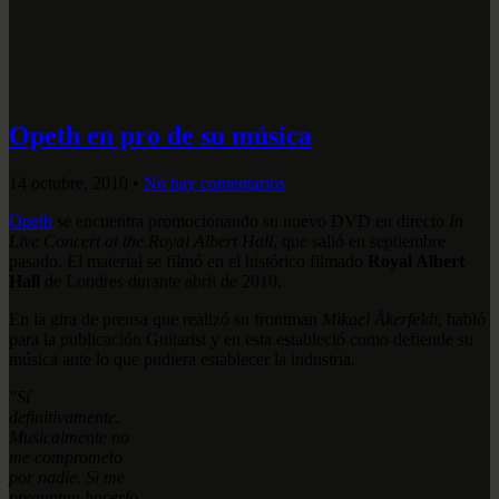
Opeth en pro de su música
14 octubre, 2010
•
No hay comentarios
Opeth
se encuentra promocionando su nuevo DVD en directo
In
Live Concert at the Royal Albert Hall
, que salió en septiembre
pasado. El material se filmó en el histórico filmado
Royal Albert
Hall
de Londres durante abril de 2010.
En la gira de prensa que realizó su frontman
Mikael Åkerfeldt
, habló
para la publicación Guitarist y en esta estableció como defiende su
música ante lo que pudiera establecer la industria.
"Sí
definitivamente.
Musicalmente no
me comprometo
por nadie. Si me
preguntan hacerlo