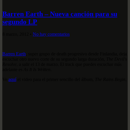
Barren Earth – Nueva canción para su
segundo LP
8 marzo, 2012
•
No hay comentarios
Barren Earth
, super grupo de death progresivo desde Finlandia, deja
escuchar otro nuevo corte de su segundo larga duración,
The Devil's
Resolve
, a salir el 13 de marzo. El track que puedes escuchar más
adelante es
As It Is Written
.
Ve
aquí
el video para el primer sencillo del álbum,
The Rains Begin
.