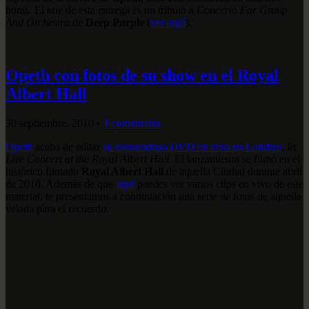
horas. El arte de esta entrega es un tributo a
Concerto For Group
And Orchestra
de
Deep Purple
(
ver aquí
).
Opeth con fotos de su show en el Royal
Albert Hall
30 septiembre, 2010
•
1 comentario
Opeth
acaba de editar
su estruendoso DVD en vivo en Londres
, I
n
Live Concert at the Royal Albert Hall.
El lanzamiento se filmó en el
histórico filmado
Royal Albert Hall
de aquella Ciudad durante abril
de 2010. Además de que
aquí
puedes ver varios clips en vivo de este
material, te presentamos a continuación una serie de fotos de aquella
velada para el recuerdo.