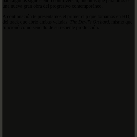
para algunos sigue siendo controversial; mientras que para otros es
una nueva gran obra del progresivo contemporáneo.
A continuación te presentamos el primer clip que tomamos en HD,
del track que abrió ambas veladas,
The Devil's Orchard
, mismo que
funcionó como sencillo de su reciente producción.