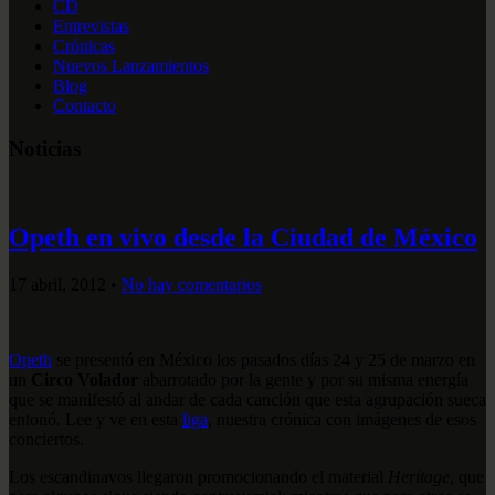
CD
Entrevistas
Crónicas
Nuevos Lanzamientos
Blog
Contacto
Noticias
Opeth en vivo desde la Ciudad de México
17 abril, 2012
•
No hay comentarios
Opeth
se presentó en México los pasados días 24 y 25 de marzo en
un
Circo Volador
abarrotado por la gente y por su misma energía
que se manifestó al andar de cada canción que esta agrupación sueca
entonó. Lee y ve en esta
liga
, nuestra crónica con imágenes de esos
conciertos.
Los escandinavos llegaron promocionando el material
Heritage
, que