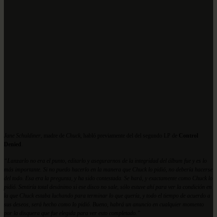
Jane Schuldiner
, madre de
Chuck
, habló previamente del del segundo LP de
Control
Denied
.
“Lanzarlo no era el punto, editarlo y asegurarnos de la integridad del álbum fue y es lo
más importante. Si no puedo hacerlo en la manera que Chuck lo pidió, no debería hacerse
del todo. Esa era la pregunta, y ha sido contestada. Se hará, y exactamente como Chuck lo
pidió. Sentiría total desánimo si ese disco no sale, sólo estuve ahí para ver la condición en
la que Chuck estaba luchando para terminar lo que quería, y todo el tiempo de acuerdo a
sus deseos, será hecho como lo pidió. Bueno, habrá un anuncio en cualquier momento
por la disquera que fue elegida para ver esto completado.”