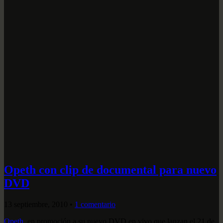
Opeth con clip de documental para nuevo
DVD
13 septiembre, 2010
•
1 comentario
Opeth
, en promoción a su nuevo DVD en vivo que lanzan el 21 de