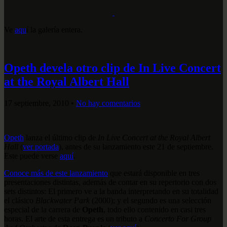
Ve
aqu
í la galería entera.
Opeth devela otro clip de In Live Concert
at the Royal Albert Hall
17 septiembre, 2010
•
No hay comentarios
Opeth
lanza el último clip de
In Live Concert at the Royal Albert
Hall
(
ver portada
), antes de su lanzamiento este 21 de septiembre.
Este puede verse
aquí
.
Conoce más de este lanzamiento
que estará disponible en tres
presentaciones distintas, además de contar en su repertorio con dos
sets distintos: El primero ve a la banda interpretando en su totalidad
el clásico
Blackwater Park
(2000); y el segundo es una selección
especial de la carrera de
Opeth
, todo ello contenido en casi tres
horas. El arte de esta entrega es un tributo a
Concerto For Group