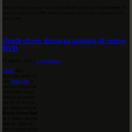
Richard Christy
, baterista que formó parte de
Death
y del debut de
Control Denied
,
The
Fragile Art of Existence
(1999), afirmó anteriormente que éste año se culminaría ese LP
para su salida.
Opeth ofrece descarga gratuita de nuevo
DVD
25 agosto, 2010
•
1 comentario
Opeth
deja
descargar gratis en
esta
ubicación
la
canción
Dirge For
November
, cuya
versión se extrae
del DVD en vivo
que filmaron en el
Royal Albert Hall
de Londres durante
abril de 2010,
In
Live Concert at the