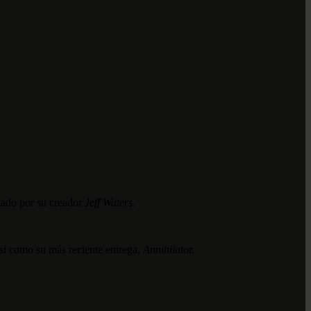
lado por su creador
Jeff Waters
.
así como su más reciente entrega,
Annihilator.