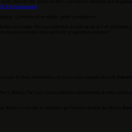
o desde
Rise Of The Tyrant
de 2007. Los suecos, liderados por su guitar
Of The Opinionated
.
nsados. Queremos tocar rápido, gritar y enloquecer.
odías circulando. Nos encerraremos de todo desde el 1 de diciembre y
o estamos más que listos para ello ¡y queremos asesinar!"
mo parte de
Total Annihilation
, el cual es una campaña del sello
Earac
idow
y
Waking The Fury
son los primeros lanzamientos de esta celebrac
isitar México y recordó el concierto que hicieron durante los 90 con
Test