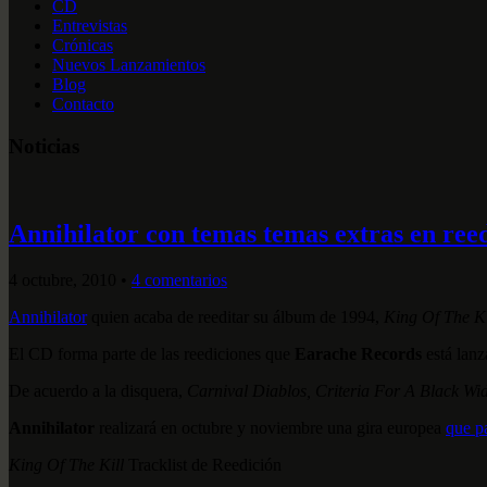
CD
Entrevistas
Crónicas
Nuevos Lanzamientos
Blog
Contacto
Noticias
Annihilator con temas temas extras en ree
4 octubre, 2010
•
4 comentarios
Annihilator
quien acaba de reeditar su álbum de 1994,
King Of The Ki
El CD forma parte de las reediciones que
Earache Records
está lanz
De acuerdo a la disquera,
Carnival Diablos, Criteria For A Black W
Annihilator
realizará en octubre y noviembre una gira europea
que p
King Of The Kill
Tracklist de Reedición