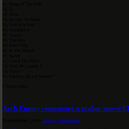
01. King Of The Kill
02. 21
03. Bliss
04. Second To None
05. Hell Is A War
06. Annihilator
07. Fiasco
08. The Box
09. Bad Child
10. In The Blood
11. Speed
12. Catch The Wind
13. Only Be Lonely *
14. Slates *
15. Palabras de
Jeff Waters
*
* Temas extra
Arch Enemy comenzará a grabar nuevo C
29 septiembre, 2010
•
No hay comentarios