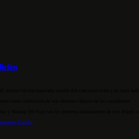
dición
ll,
incluye en esta renovada versión dos canciones extra y un track hab
ando como celebración de seis álbumes clásicos de los canadienses
idow
y
Waking The Fury
son los primeros lanzamientos de este festejo, 
asará por España
.