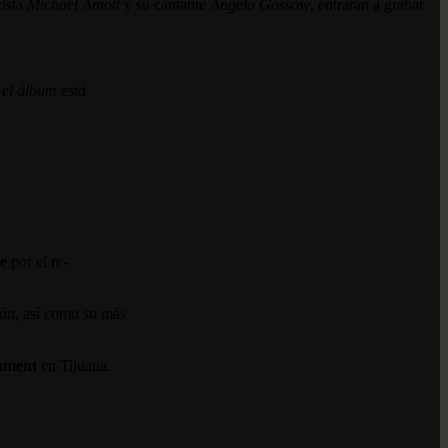
rista
Michael Amott
y su cantante
Angela Gossow
, entrarán a grabar
 el álbum está
he
por el re-
ión, así como su más
ament
en Tijuana.