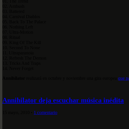
01. The Trend
02. Ambush
03. Battered
04. Carnival Diablos
05. Back To The Palace
06. Nothing Left
07. Ultra-Motion
08. Ritual
09. King Of The Kill
10. Second To None
11. Ultraparanoia
12. Refresh The Demon
13. Tricks And Traps
14. Never Forget
Annihilator
realizará en octubre y noviembre una gira europea
que p
Annihilator deja escuchar música inédita
15 mayo, 2010
•
1 comentario