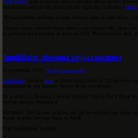
Arch Enemy
alista su pólvora para su próximo álbum inédito, primer
este material antes de que finalice el año segun dijo la fémina a
Tomb 
"El nuevo álbum será muy pesado. Estamos lejos de estar viejos y ca
Tenemos nueve canciones hasta ahora y aún muchos riffs, ideas y mel
programado para lanzarse en mayo de 2011. Mucho trabajo, duro, per
Annihilator obsequia viejas canciones
22 septiembre, 2010
•
No hay comentarios
Annihilator
obsequia
aqui
un álbum recopilatorio de 14 canciones co
lanzamiento de seis álbumes clásicos de los canadienses.
De acuerdo a la disquera,
Carnival Diablos, Criteria For A Black W
reciente entrega,
Annihilator.
Jeff Waters
, líder de este conjunto, nos dijo en exclusiva que ansía v
Pronto se podrá leer esta charla en
S&D
.
Total Annihilation
Tracklist