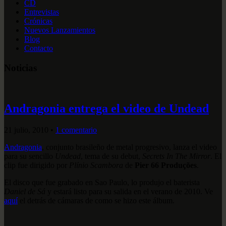
CD
Entrevistas
Crónicas
Nuevos Lanzamientos
Blog
Contacto
Noticias
Andragonia entrega el video de Undead
21 julio, 2010
•
1 comentario
Andragonia
, conjunto brasileño de metal progresivo, lanza el video
para su sencillo
Undead
, tema de su debut,
Secrets In The Mirror
. El
clip fue dirigido por
Plínio Scambora
de
Pier 66 Produções
.
El disco que fue grabado en Sao Paulo, lo produjo el baterista
Daniel de Sá
y estará listo para su salida en el verano de 2010. Ve
aquí
el detrás de cámaras de como se hizo este álbum.