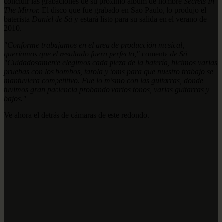
concluir las grabaciones de su próximo álbum de nombre
Secrets In
The Mirror.
El disco que fue grabado en Sao Paulo, lo produjo el
baterista
Daniel de Sá
y estará listo para su salida en el verano de
2010.
"Conforme trabajamos en el area de producción musical,
queríamos que el resultado fuera perfecto,"
comenta
de Sá.
"Cuidadosamente elegimos cada pieza de la batería, hicimos varias
pruebas con los bombos, tarola y toms para que nuestro trabajo se
mantuviera competitivo. Fue lo mismo con las guitarras, donde
tuvimos gran paciencia probando varios tonos, varias guitarras y
bajos."
Ve ahora el detrás de cámaras de este redondo.