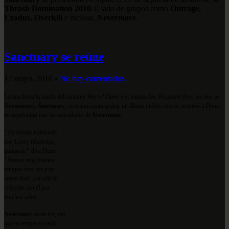
Thrash Domination 2010
al lado de grupos como
Outrage,
Exodus, Overkill
e incluso,
Nevermore
.
Sanctuary se reúne
12 mayo, 2010
•
No hay comentarios
La que fuera la banda del cantante
Warrel Dane
y el bajista
Jim Sheppard
(hoy los dos en
Nevermore
),
Sanctuary
, se reunirá para grabar un álbum inédito que de acuerdo a
Dane
,
no repercutirá con las actividades de
Nevermore
.
“He estado hablando
con Lenny
(
Rutledge
;
guitarra)
,”
dice
Dane.
“Somos muy buenos
amigos otra vez y se
siente bien. Extrañé la
relación con él por
muchos años.
Nevermore
no se irá, así
que no empiecen más