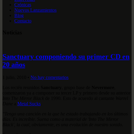
Crónicas
Nuevos Lanzamientos
Blog
Contacto
Noticias
Sanctuary componiendo su primer CD en
20 años
1 julio, 2010
•
No hay comentarios
Los recién reunidos
Sanctuary
, grupo base de
Nevermore
,
comenzaron ya a componer su tercer LP y primero desde su anterior
Into The Mirror Black
de 1990. Esto de acuerdo al cantante
Warrel
Dane
a
Metal Sucks
.
"Tengo una canción en la que he estado trabajando en los últimos
días. Es increíble. Suena como a material de 'Into The Mirror
Black', la cual, obviamente, es una evolución de nuestro sonido.