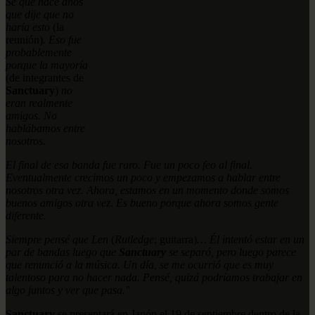
Se que hace años
que dije que no
haría esto
(la
reunión)
. Eso fue
probablemente
porque la mayoría
(de integrantes de
Sanctuary
)
no
eran realmente
amigos. No
hablábamos entre
nosotros.
El final de esa banda fue raro. Fue un poco feo al final.
Eventualmente crecimos un poco y empezamos a hablar entre
nosotros otra vez. Ahora, estamos en un momento donde somos
buenos amigos otra vez. Es bueno porque ahora somos gente
diferente.
Siempre pensé que Len
(
Rutledge
; guitarra)
… Él intentó estar en un
par de bandas luego que
Sanctuary
se separó, pero luego parece
que renunció a la música. Un día, se me ocurrió que es muy
talentoso para no hacer nada. Pensé, quizá podríamos trabajar en
algo juntos y ver que pasa."
Sanctuary
se presentará en Japón el 19 de septiembre dentro de la