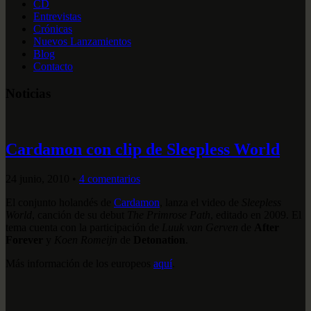
CD
Entrevistas
Crónicas
Nuevos Lanzamientos
Blog
Contacto
Noticias
Cardamon con clip de Sleepless World
24 junio, 2010
•
4 comentarios
El conjunto holandés de
Cardamon
, lanza el video de
Sleepless
World
, canción de su debut
The Primrose Path
, editado en 2009. El
tema cuenta con la participación de
Luuk van Gerven
de
After
Forever
y
Koen Romeijn
de
Detonation
.
Más información de los europeos
aquí
.