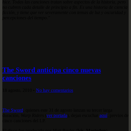
hice. Todas las canciones tratan sobre aspectos de la historia, pero
no cubren cada detalle de principio a fin. Es una historia de ciencia
ficción, y tiene que ver severamente con temas de luz y oscuridad y
percepciones del tiempo."
The Sword anticipa cinco nuevas
canciones
18 agosto, 2010
•
No hay comentarios
The Sword
, quienes este 31 de agosto lanzan su tercer larga
duración,
Warp Riders
(
ver portada
), dejan escuchar
aquí
, previos de
cinco canciones del LP.
El disco fue producido por
Matt Bayles
(
Isis, Mastodon
).