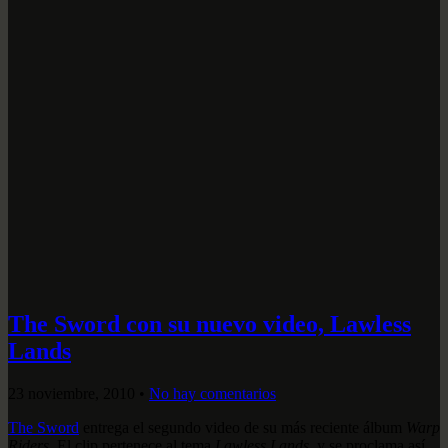
The Sword con su nuevo video, Lawless
Lands
23 noviembre, 2010
•
No hay comentarios
The Sword
entrega el segundo video de su más reciente álbum
Warp
Riders
. El clip pertenece al tema
Lawless Lands
, y se proclama así