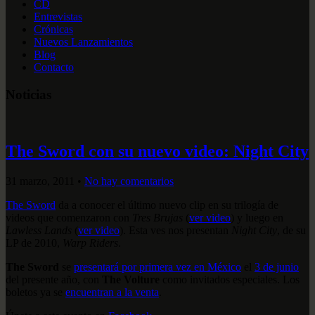
CD
Entrevistas
Crónicas
Nuevos Lanzamientos
Blog
Contacto
Noticias
The Sword con su nuevo video: Night City
31 marzo, 2011
•
No hay comentarios
The Sword
da a conocer el último nuevo clip en su trilogía de
videos que comenzaron con
Tres Brujas
(
ver video
) y luego en
Lawless Lands
(
ver video
). Esta ves nos presentan
Night City
, de su
LP de 2010,
Warp Riders
.
The Sword
se
presentará por primera vez en México
el
3 de junio
del presente año, con
The Volture
como invitados especiales. Los
boletos ya se
encuentran a la venta
.