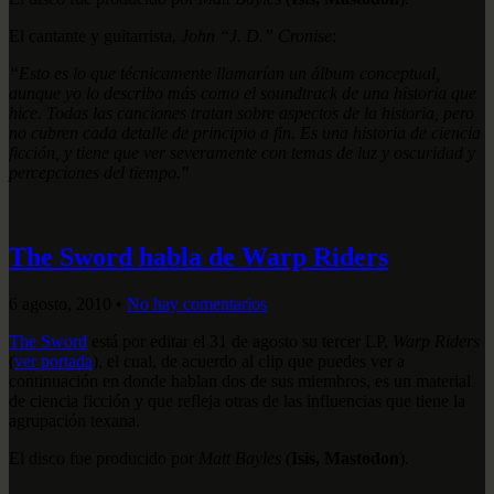
El cantante y guitarrista,
John “J. D.” Cronise
:
“Esto es lo que técnicamente llamarían un álbum conceptual,
aunque yo lo describo más como el soundtrack de una historia que
hice. Todas las canciones tratan sobre aspectos de la historia, pero
no cubren cada detalle de principio a fin. Es una historia de ciencia
ficción, y tiene que ver severamente con temas de luz y oscuridad y
percepciones del tiempo."
The Sword habla de Warp Riders
6 agosto, 2010
•
No hay comentarios
The Sword
está por editar el 31 de agosto su tercer LP,
Warp Riders
(
ver portada
), el cual, de acuerdo al clip que puedes ver a
continuación en donde hablan dos de sus miembros, es un material
de ciencia ficción y que refleja otras de las influencias que tiene la
agrupación texana.
El disco fue producido por
Matt Bayles
(
Isis, Mastodon
).