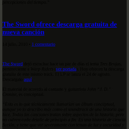
percepciones del tiempo."
The Sword ofrece descarga gratuita de
nueva canción
14 julio, 2010
•
1 comentario
The Sword
dejó escuchar hace un par de días el tema
Tres Brujas
,
perteneciente a
Warp Riders
(
ver portada
). Hoy ofrecen la descarga
gratuita de este mismo track. El LP se lanza el 24 de agosto.
Descargalo
aquí
.
El material de acuerdo al cantante y guitarrista
John “J. D.”
Cronise
, es conceptual.
“Esto es lo que técnicamente llamarían un álbum conceptual,
aunque yo lo describo más como el soundtrack de una historia que
hice. Todas las canciones tratan sobre aspectos de la historia, pero
no cubren cada detalle de principio a fin. Es una historia de ciencia
ficción, y tiene que ver severamente con temas de luz y oscuridad y