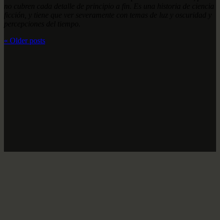
no cubren cada detalle de principio a fin. Es una historia de ciencia
ficción, y tiene que ver severamente con temas de luz y oscuridad y
percepciones del tiempo.
«
Older posts