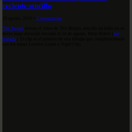
reciente sencillo
24 agosto, 2010
•
2 comentarios
The Sword
debuta el video de
Tres Brujas
, sencillo incluído en su
tercer larga duración lanzado el 24 de agosto,
Warp Riders
(
ver
portada
). El clip es el primero de una trilogía que complementarán
con los temas
Lawless Lands
y
Night City
.