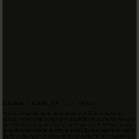
El cantante y guitarrista,
John “J. D.” Cronise
:
“Esto es lo que técnicamente llamarían un álbum conceptual,
aunque yo lo describo más como el soundtrack de una historia que
hice. Todas las canciones tratan sobre aspectos de la historia, pero
no cubren cada detalle de principio a fin. Es una historia de ciencia
ficción, y tiene que ver severamente con temas de luz y oscuridad y