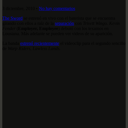
3 diciembre, 2010
•
No hay comentarios
The Sword
se estrenó en vivo con el baterista que se encuentra
girando con ellos a raíz de la
separación
con
Trivett Wingo. Kevin
Fender
(
Employer, Employee
) debutó con los texamos en
Lousiana. Más adelante se pueden ver videos de su aparición.
La banda
estrenó recientemente
el videoclip para el segundo sencillo
de
Warp Riders
,
Lawless Lands.