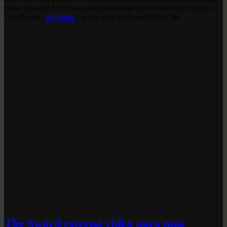
como el segundo en una trilogía iniciada con el correspondiente a
Tres Brujas
(
ver video
), y que concluirá con
Night City
.
The Sword estrena video para más