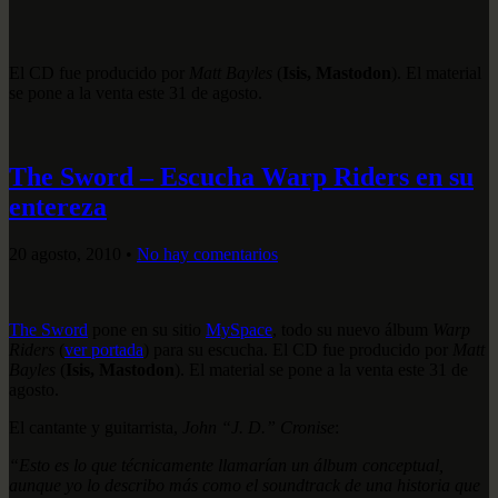
El CD fue producido por
Matt Bayles
(
Isis, Mastodon
). El material
se pone a la venta este 31 de agosto.
The Sword – Escucha Warp Riders en su
entereza
20 agosto, 2010
•
No hay comentarios
The Sword
pone en su sitio
MySpace
, todo su nuevo álbum
Warp
Riders
(
ver portada
) para su escucha. El CD fue producido por
Matt
Bayles
(
Isis, Mastodon
). El material se pone a la venta este 31 de
agosto.
El cantante y guitarrista,
John “J. D.” Cronise
:
“Esto es lo que técnicamente llamarían un álbum conceptual,
aunque yo lo describo más como el soundtrack de una historia que