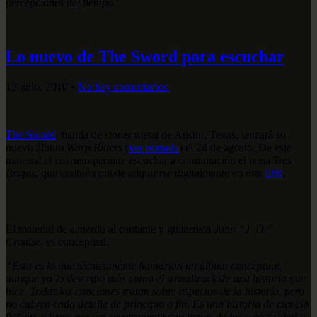
percepciones del tiempo."
Lo nuevo de The Sword para escuchar
12 julio, 2010
•
No hay comentarios
The Sword
, banda de stoner metal de Austin, Texas, lanzará su
nuevo álbum
Warp Riders
(
ver portada
) el 24 de agosto. De este
material el cuarteto permite escuchar a continuación el tema
Tres
Brujas
, que también puede adquirirse digitalmente en este
link
.
El material de acuerdo al cantante y guitarrista
John “J. D.”
Cronise
, es conceptual.
“Esto es lo que técnicamente llamarían un álbum conceptual,
aunque yo lo describo más como el soundtrack de una historia que
hice. Todas las canciones tratan sobre aspectos de la historia, pero
no cubren cada detalle de principio a fin. Es una historia de ciencia
ficción, y tiene que ver severamente con temas de luz y oscuridad y