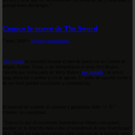
percepciones del tiempo."
Conoce lo nuevo de The Sword
7 julio, 2010
•
No hay comentarios
The Sword
se presentó durante el mes de marzo en su Ciudad de
origen, Austin, Texas, y ahí interpretaron el tema
Tres Brujas
,
canción que forma parte de
Warp Riders
(
ver portada
), su tercer
larga duración a arribar el 24 de agosto. El audio de aquella noche y
de ese track puedes escucharlo a continuación.
El material de acuerdo al cantante y guitarrista
John “J. D.”
Cronise
, es conceptual.
“Esto es lo que técnicamente llamarían un álbum conceptual,
aunque yo lo describo más como el soundtrack de una historia que
hice. Todas las canciones tratan sobre aspectos de la historia, pero