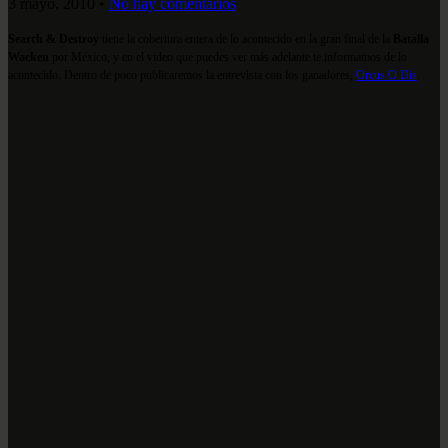
3 mayo, 2010
•
No hay comentarios
Search & Destroy
tiene la cobertura entera de lo acontecido en la gran final de la
Batalla
Wacken
por México, y en el video que puedes ver más adelante te informamos de lo
acontecido. Dentro de poco publicaremos la entrevista con los ganadores,
Orcus O Dis
.