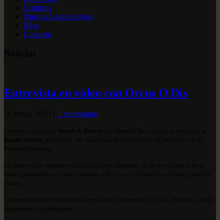
Crónicas
Nuevos Lanzamientos
Blog
Contacto
Noticias
Entrevista en video con Orcus O Dis
16 mayo, 2010
•
1 comentario
Entrevista exclusiva de
Search & Destroy
con
Orcus O Dis
, luego de su victoria en la
Batalla Wacken
por México, tras una extensa eliminatoria entre 43 bandas de toda la
República Mexicana.
La charla con los originarios de Ciudad Juárez, Chihuahua, se dio tras el anuncio de su
triunfo, preparándose así para representar a México en el festival de metal más grande del
mundo.
La conversación es conducida por
Sergio Alvite
y el legendario
“Dock” Mendoza
, a quien
agradecemos su participación.