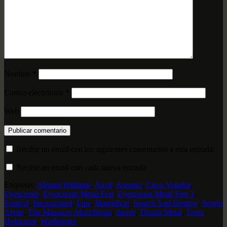
Nombre
*
Correo electrónico
*
Web
Recibir un email con los siguientes comentarios a esta entrada.
Recibir un email con cada nueva entrada.
Etiquetas:
Abigail Williams
,
Anvil
,
Asesino
,
Circo Volador
,
Eyescream
,
Eyescream Metal Fest
,
Eyescream Metal Fest 3
,
Festival
,
Intoxxicated
,
Lips
,
Magnificat
,
Search And Destroy
,
Sergio
Alvite
,
The Massacre Must Begin
,
thrash
,
Thrash Metal
,
Toxic
Holocaust
,
Warbringer