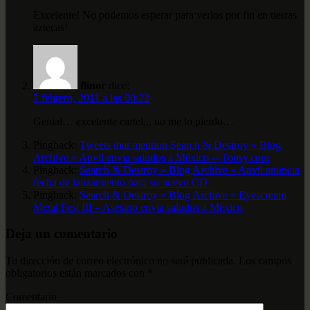
Excelente! No podemos esperar para verlos por fin en tierras
aztecas!
flinor
dice:
2 febrero, 2011 a las 00:22
Genial… excelente cartel,,, no me lo pierdo…
Pingback:
Tweets that mention Search & Destroy » Blog
Archive » Anvil envía saludos a México -- Topsy.com
Pingback:
Search & Destroy » Blog Archive » Anvil anuncia
fecha de lanzamiento para su nuevo CD
Pingback:
Search & Destroy » Blog Archive » Eyescream
Metal Fest III – Asesino envía saludos a México
Deja un comentario
Tu dirección de correo electrónico no será publicada.
Los campos
obligatorios están marcados con
*
Comentario