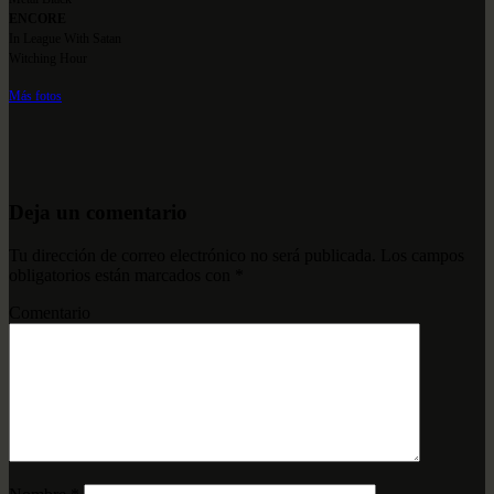
ENCORE
In League With Satan
Witching Hour
Más fotos
Deja un comentario
Tu dirección de correo electrónico no será publicada.
Los campos
obligatorios están marcados con
*
Comentario