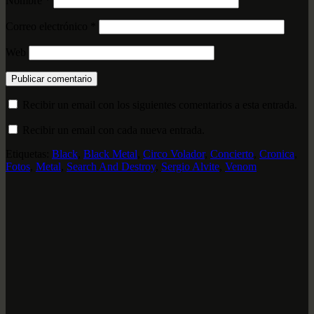
Nombre
*
Correo electrónico
*
Web
Recibir un email con los siguientes comentarios a esta entrada.
Recibir un email con cada nueva entrada.
Etiquetas:
Black
,
Black Metal
,
Circo Volador
,
Concierto
,
Cronica
,
Fotos
,
Metal
,
Search And Destroy
,
Sergio Alvite
,
Venom