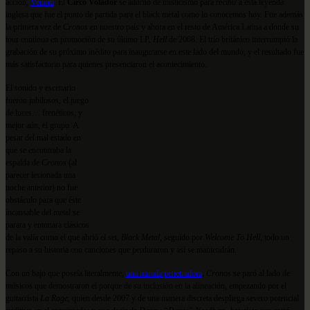
acción,
Venom
. El
Circo Volador
se adornó de misticismo para recibir a ésta leyenda
inglesa que fue el punto de partida para el black metal como lo conocemos hoy. Fue además
la primera vez de
Cronos
en nuestro país y ahora en el resto de América Latina a donde su
tour continua en promoción de su último LP,
Hell
de 2008. El trío británico interrumpió la
grabación de su próximo inédito para inaugurarse en este lado del mundo, y el resultado fue
más satisfactorio para quienes presenciaron el acontecimiento.
El sonido y escenario
fueron jubilosos, el juego
de luces… frenéticos, y
mejor aún, el grupo. A
pesar del mal estado en
que se encontraba la
espalda de
Cronos
(al
parecer lesionada una
noche anterior) no fue
obstáculo para que éste
incansable del metal se
parara y entonara clásicos
de la valía como el que abrió el set,
Black Metal
, seguido por
Welcome To Hell
, todo un
repaso a su historia con canciones que perduraron y así se mantendrán.
Con un bajo que poseía literalmente,
una mirada penetradora
,
Cronos
se paró al lado de
músicos que demostraron el porque de su inclusión en la alineación, empezando por el
guitarrista
La Rage
, quien desde 2007 y de una manera discreta despliega severo potencial