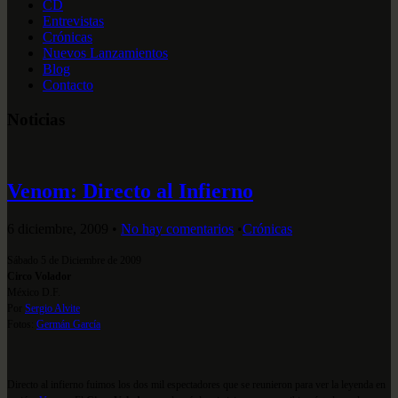
CD
Entrevistas
Crónicas
Nuevos Lanzamientos
Blog
Contacto
Noticias
Venom: Directo al Infierno
6 diciembre, 2009
•
No hay comentarios
•
Crónicas
Sábado 5 de Diciembre de 2009
Circo Volador
México D.F.
Por
Sergio Alvite
Fotos:
Germán García
Directo al infierno fuimos los dos mil espectadores que se reunieron para ver la leyenda en