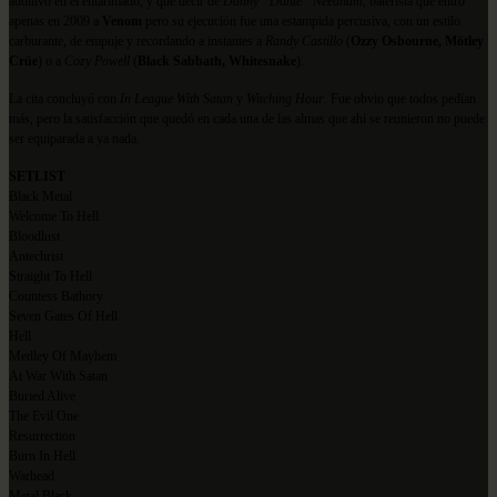
auditivo en el entarimado; y que decir de
Danny “Dante” Needham
, baterista que entró
apenas en 2009 a
Venom
pero su ejecución fue una estampida percusiva, con un estilo
carburante, de empuje y recordando a instantes a
Randy Castillo
(
Ozzy Osbourne, Mötley
Crüe
) o a
Cozy Powell
(
Black Sabbath, Whitesnake
).
La cita concluyó con
In League With Satan
y
Witching Hour
. Fue obvio que todos pedían
más, pero la satisfacción que quedó en cada una de las almas que ahí se reunieron no puede
ser equiparada a ya nada.
SETLIST
Black Metal
Welcome To Hell
Bloodlust
Antechrist
Straight To Hell
Countess Bathory
Seven Gates Of Hell
Hell
Medley Of Mayhem
At War With Satan
Buried Alive
The Evil One
Resurrection
Burn In Hell
Warhead
Metal Black